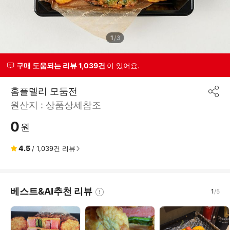
1
/
3
구매 도움되는 리뷰 1,039건
이 있어요.
홈플델리 모둠전
공
원산지 :
상품상세참조
유
하
0
기
원
4.5
/
1,039
건 리뷰
베스트&AI추천 리뷰
1
/
5