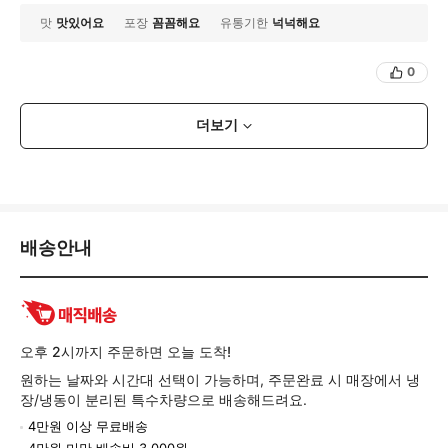
맛
맛있어요
포장
꼼꼼해요
유통기한
넉넉해요
0
더보기
배
배송안내
송/
교
환/
반
품
오후 2시까지 주문하면 오늘 도착!
정
원하는 날짜와 시간대 선택이 가능하며, 주문완료 시 매장에서 냉
보
장/냉동이 분리된 특수차량으로 배송해드려요.
4만원 이상 무료배송
4만원 미만 배송비 3,000원