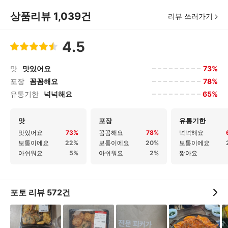
상품리뷰
1,039
건
리뷰 쓰러가기
4.5
73%
맛
맛있어요
78%
포장
꼼꼼해요
65%
유통기한
넉넉해요
맛
포장
유통기한
맛있어요
73%
꼼꼼해요
78%
넉넉해요
보통이에요
22%
보통이에요
20%
보통이에요
아쉬워요
5%
아쉬워요
2%
짧아요
포토 리뷰
572
건