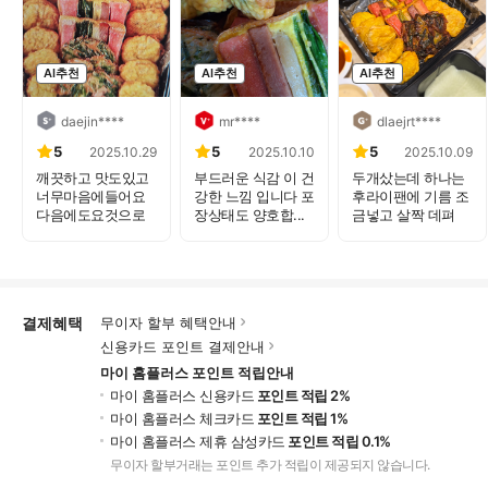
AI추천
AI추천
AI추천
daejin****
mr****
dlaejrt****
5
5
5
2025.10.29
2025.10.10
2025.10.09
깨끗하고 맛도있고
부드러운 식감 이 건
두개샀는데 하나는
너무마음에들어요
강한 느낌 입니다 포
후라이팬에 기름 조
다음에도요것으로
장상태도 양호합...
금넣고 살짝 데펴
시켜...
서...
결제혜택
무이자 할부 혜택안내
신용카드 포인트 결제안내
마이 홈플러스 포인트 적립안내
마이 홈플러스 신용카드
포인트 적립 2%
마이 홈플러스 체크카드
포인트 적립 1%
마이 홈플러스 제휴 삼성카드
포인트 적립 0.1%
무이자 할부거래는 포인트 추가 적립이 제공되지 않습니다.