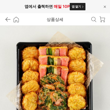
앱에서 출첵하면
매일 10P
앱 열기
닫
기
상품상세