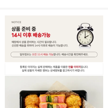
상
품
상
세