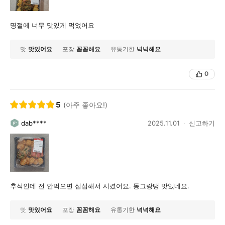
명절에 너무 맛있게 먹었어요
맛
맛있어요
포장
꼼꼼해요
유통기한
넉넉해요
0
5
(아주 좋아요!)
dab****
2025.11.01
신고하기
추석인데 전 안먹으면 섭섭해서 시켰어요. 동그랑땡 맛있네요.
맛
맛있어요
포장
꼼꼼해요
유통기한
넉넉해요