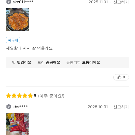
skc011****
2025.11.01
신고하기
재구매
세일할때 사서 잘 먹을게요
맛
맛있어요
포장
꼼꼼해요
유통기한
보통이에요
0
5
(아주 좋아요!)
kbs****
2025.10.31
신고하기