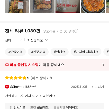
전체 리뷰
1,039
건
상품리뷰 기준 및 정책
#
맛있어요
#
깨끗해요
#
편해요
#
가격이 저렴해요
#
리뷰 클렌징 시스템
이 작동 중이에요
5
(아주 좋아요!)
$$ho*me166****
2025.11.05
신고하기
간편하고 맛있어서 또 시켜먹었어요
맛
맛있어요
포장
꼼꼼해요
유통기한
넉넉해요