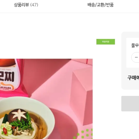
상품리뷰
(
47
)
배송/교환/반품
풀무
빼
기
구매