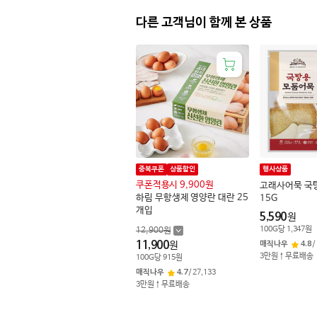
다른 고객님이 함께 본 상품
중복쿠폰
상품할인
행사상품
쿠폰적용시 9,900원
고래사어묵 국탕
하림 무항생제 영양란 대란 25
15G
개입
5,590
원
100
G
당
1,347
원
12,900
원
11,900
원
매직나우
4.8
/
3만원↑무료배송
100
G
당
915
원
매직나우
4.7
/
27,133
3만원↑무료배송