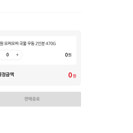
원 모찌모찌 국물 우동 2인분 470G
0
원
더
하
기
0
예정금액
원
판매종료