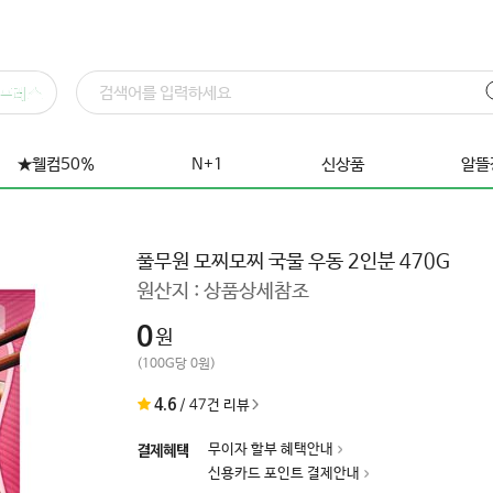
프레스
★웰컴50%
N+1
신상품
알뜰
풀무원 모찌모찌 국물 우동 2인분 470G
원산지 :
상품상세참조
0
원
(100G당 0원)
4.6
/
47
건 리뷰
무이자 할부 혜택안내
결제혜택
신용카드 포인트 결제안내