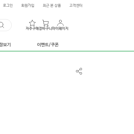
로그인
회원가입
최근 본 상품
고객센터
자주구매
장바구니
마이페이지
장보기
이벤트/쿠폰
공
유
하
기