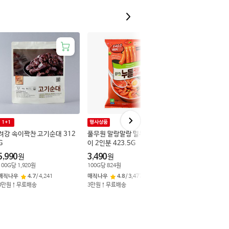
서울우유 후레쉬 밀
1+1
행사상품
*2
려강 속이꽉찬 고기순대 312
풀무원 말랑말랑 밀누들 떡볶
G
이 2인분 423.5G
5,490
원
100
ML
당
305
원
5,990
3,490
원
원
매직나우
4.8
/
12,8
100
G
당
1,920
원
100
G
당
824
원
3만원↑무료배송
매직나우
4.7
/
4,241
매직나우
4.8
/
3,477
3만원↑무료배송
3만원↑무료배송