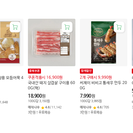
중복쿠폰
함께할인
쿠폰적용시 16,900원
2개 구매시 9,990원
용 모듬어묵 4
국내산 돼지 삼겹살 구이용 60
씨제이 비비고 통새우 만두 20
0G(팩)
0G
18,900
7,990
원
원
100
G
당
3,150
원
100
G
당
3,995
원
1,648
매직나우
4.6
/
11,142
매직나우
4.6
/
705
3만원↑무료배송
3만원↑무료배송