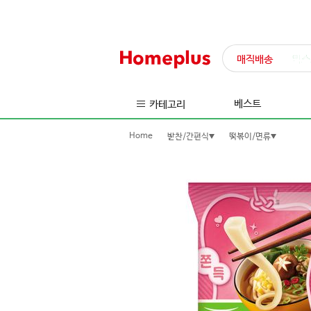
매직배송
익스
베스트
카테고리
Home
반찬/간편식
떡볶이/면류