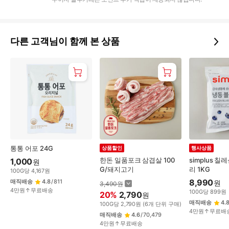
다른 고객님이 함께 본 상품
통통 어포 24G
상품할인
행사상품
한돈 일품포크 삼겹살 100
simplus 
1,000
원
G/돼지고기
리 1KG
100
G
당
4,167
원
8,990
매직배송
4.8
/
811
원
3,490
원
4만원↑무료배송
100
G
당
899
원
20
%
2,790
원
매직배송
4.
100
G
당
2,790
원
(
6
개 단위 구매)
4만원↑무료배
매직배송
4.6
/
70,479
4만원↑무료배송