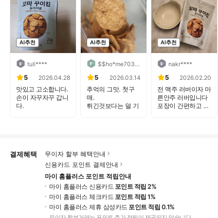
AI추천
AI추천
AI추천
tuli****
$$ho*me70304785****
nakr****
5
5
5
2026.04.28
2026.03.14
2026.02.20
맛있고 고소합니다.
추억의 그맛. 첫구
전 맥주 러버이자 마
손이 자꾸자꾸 갑니
매.
른안주 러버입니다
다.
튀긴것보다는 덜 기
포장이 간편하고 ...
최애간식 등...
름져요.
빠삭...
결제혜택
무이자 할부 혜택안내
신용카드 포인트 결제안내
마이 홈플러스 포인트 적립안내
마이 홈플러스 신용카드
포인트 적립 2%
마이 홈플러스 체크카드
포인트 적립 1%
마이 홈플러스 제휴 삼성카드
포인트 적립 0.1%
무이자 할부거래는 포인트 추가 적립이 제공되지 않습니다.