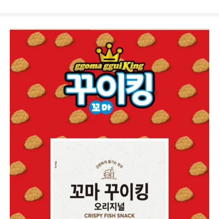
상
품
상
세