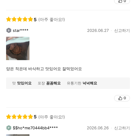
0
5
(아주 좋아요!)
star****
2026.06.27
신고하기
양은 적은데 바삭하고 맛있어요 잘먹었어요
맛
맛있어요
포장
꼼꼼해요
유통기한
넉넉해요
0
5
(아주 좋아요!)
$$ho*me70444bb4****
2026.06.26
신고하기