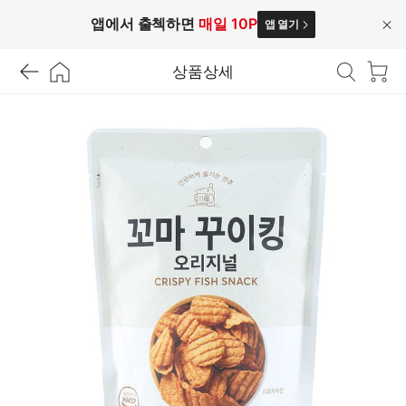
앱에서 출첵하면
매일 10P
앱 열기
닫
기
상품상세