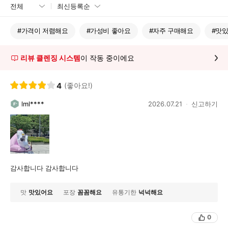
#
가격이 저렴해요
#
가성비 좋아요
#
자주 구매해요
#
맛
리뷰 클렌징 시스템
이 작동 중이에요
4
(좋아요!)
lml****
2026.07.21
신고하기
감사합니다 감사합니다
맛
맛있어요
포장
꼼꼼해요
유통기한
넉넉해요
0