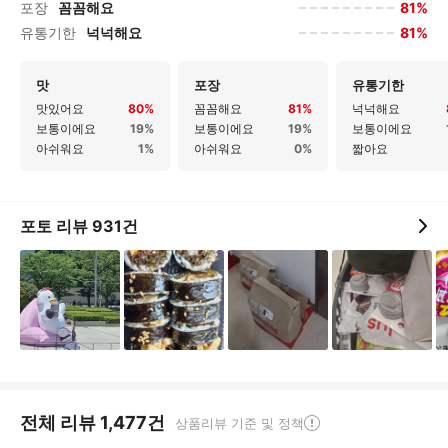
81%
포장
꼼꼼해요
81%
유통기한
넉넉해요
맛
포장
유통기한
맛있어요
80%
꼼꼼해요
81%
넉넉해요
보통이에요
19%
보통이에요
19%
보통이에요
아쉬워요
1%
아쉬워요
0%
짧아요
포토 리뷰
931
건
전체 리뷰
1,477
건
상품리뷰 기준 및 정책