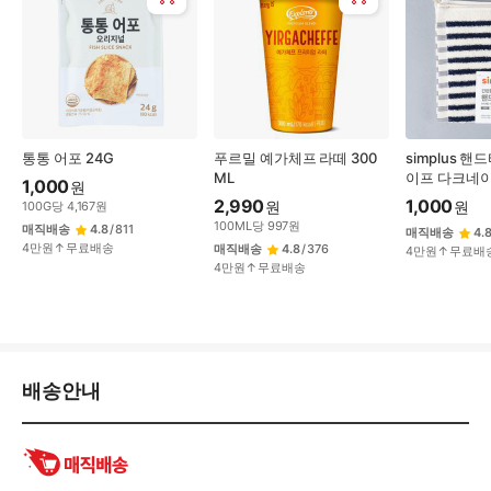
통통 어포 24G
푸르밀 예가체프 라떼 300
simplus 핸
ML
이프 다크네이
1,000
원
2,990
1,000
원
원
100
G
당
4,167
원
100
ML
당
997
원
매직배송
4.8
/
811
매직배송
4.
4만원↑무료배송
매직배송
4.8
/
376
4만원↑무료배
4만원↑무료배송
배
배송안내
송/
교
환/
반