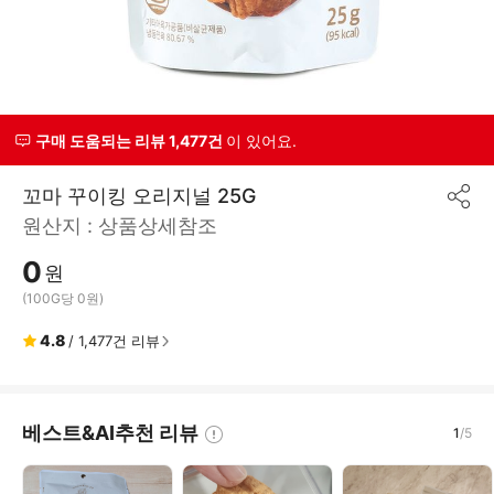
구매 도움되는 리뷰 1,477건
이 있어요.
꼬마 꾸이킹 오리지널 25G
공
원산지 :
상품상세참조
유
하
0
기
원
(100G당 0원)
4.8
/
1,477
건 리뷰
베스트&AI추천 리뷰
1
/
5