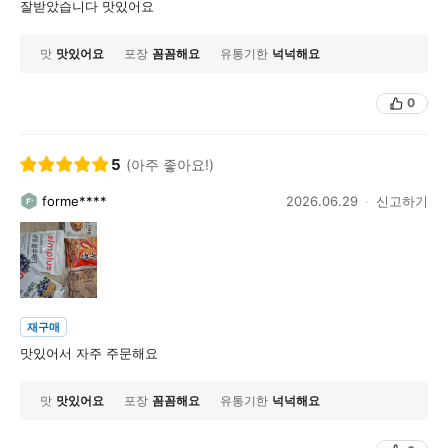
잘받았습니다 맛있어요
맛
맛있어요
포장
꼼꼼해요
유통기한
넉넉해요
0
5
(아주 좋아요!)
forme****
2026.06.29
신고하기
재구매
맛있어서 자주 주문해요
맛
맛있어요
포장
꼼꼼해요
유통기한
넉넉해요