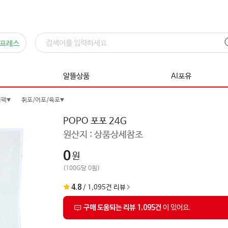
프레스
알뜰상품
AI포유
시팩
쥐포/어포/육포
POPO 포포 24G
원산지 :
상품상세참조
0
원
(100G당 0원)
4.8
/
1,095
건 리뷰
구매 도움되는 리뷰 1,095건
이 있어요.