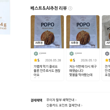
베스트&AI추천 리뷰
AI추천
AI추천
A
ri****
ri****
5
5
2026.05.28
2026.05.13
가볍게 먹기 좋네요
저는 이번에 다시 재구
전 
물론 안주로서도 괜찮
매했습니다
안주
아요
몇봉을 먹어봤는데
포장
혼자 ...
...
무이자 할부 혜택안내
결제혜택
신용카드 포인트 결제안내