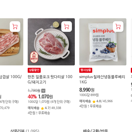
상품할인
행사상품
삼겹살 100G/
한돈 일품포크 뒷다리살 100
simplus 칠레산냉동블루베리
G/돼지고기
1KG
8,990
원
1,790
원
100
G
당
899
원
40
%
1,070
원
원
매직배송
4.8
/
45,966
(
6
개 단위 구매)
100
G
당
1,070
원
(
6
개 단위 구매)
4만원↑무료배송
70,479
매직배송
4.7
/
49,338
4만원↑무료배송
상품리뷰
(
1,095
)
배송/교환/반품