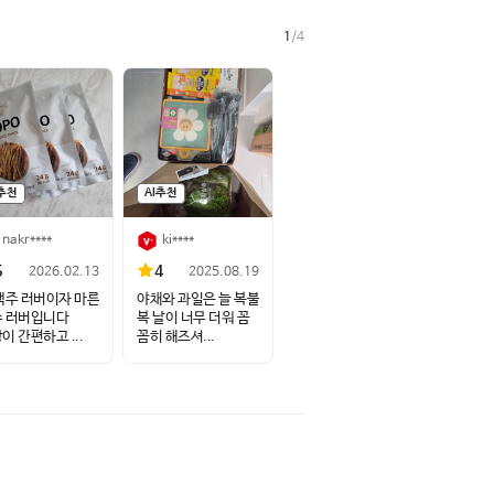
1
/
4
I추천
AI추천
nakr****
ki****
5
4
2026.02.13
2025.08.19
맥주 러버이자 마른
야채와 과일은 늘 복불
 러버입니다
복 날이 너무 더워 꼼
이 간편하고 ...
꼼히 해즈셔...