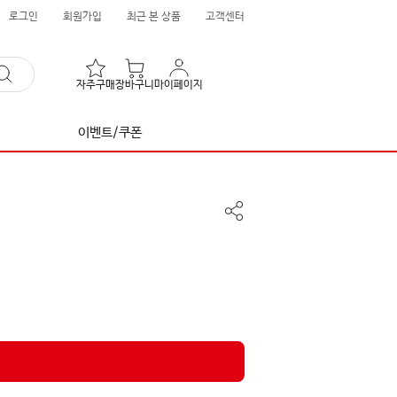
로그인
회원가입
최근 본 상품
고객센터
자주구매
장바구니
마이페이지
이벤트/쿠폰
공
유
하
기