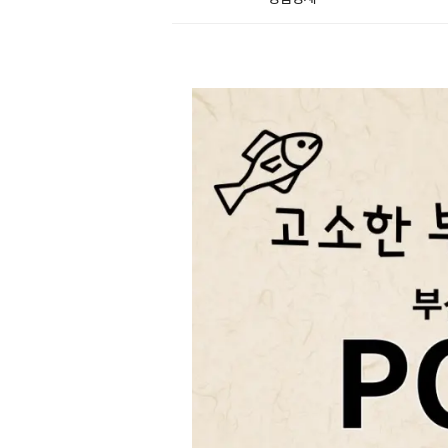
상
품
상
세