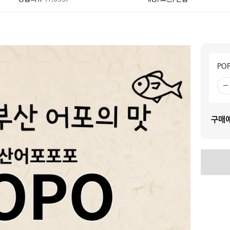
PO
빼
기
구매