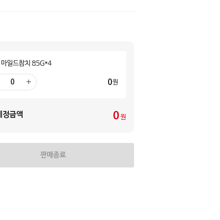
 마일드참치 85G*4
0
원
더
하
기
0
예정금액
원
판매종료