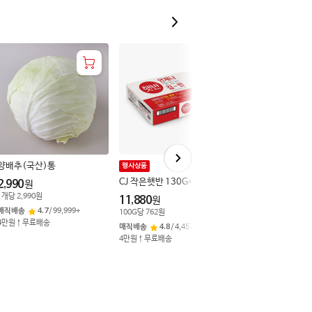
양배추(국산)통
행사상품
상품할인
CJ 작은햇반 130G*12
팔도진미 대구 북성
2,990
원
구이 800G/돼지
1
개
당
2,990
원
11,880
원
매직배송
4.7
/
99,999+
100
G
당
762
원
13,990
원
4만원↑무료배송
매직배송
4.8
/
4,457
28
%
9,990
원
4만원↑무료배송
100
G
당
1,249
원
매직배송
4.7
/
18,7
4만원↑무료배송