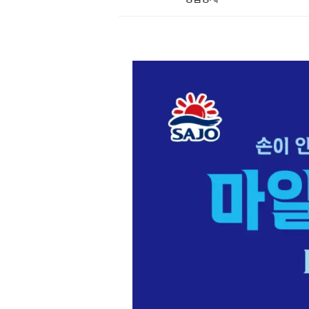
상
품
상
세