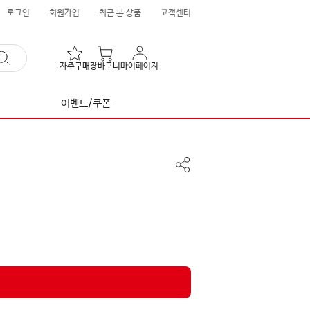
로그인
회원가입
최근 본 상품
고객센터
자주구매
장바구니
마이페이지
이벤트/쿠폰
공
유
하
기