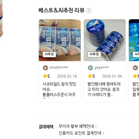
베스트&AI추천 리뷰
AI추천
AI추천
A
choikm****
yaya****
5
5
2026.02.16
2026.01.04
사조마일드 참치 맛있
할인행사때 쟁여두려
할인
어요..
고 미리 샀어요. 살코
입했
홈플러스주문시 자주
기 사려다가 품...
름 쫙
구매하는...
무이자 할부 혜택안내
결제혜택
신용카드 포인트 결제안내