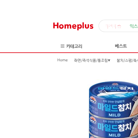
매직배송
익스
베스트
카테고리
Home
라면/즉석식품/통조림
참치/스팸/