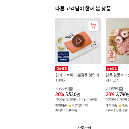
다른 고객님이 함께 본 상품
상품할인
상품할인
휘라 노르웨이 횟감용 생연어
한돈 일품포크 
100G
돼지고기
7,900
원
3,490
원
30
%
5,530
20
%
2,790
원
100
G
당
5,530
원
(
3
개 단위 구매)
100
G
당
2,790
원
매직배송
4.7
/
25,470
매직배송
4.6
/
4만원↑무료배송
4만원↑무료배송
상품상세