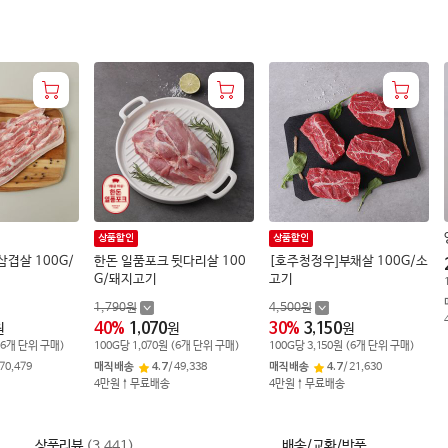
상품할인
상품할인
삼겹살 100G/
한돈 일품포크 뒷다리살 100
[호주청정우]부채살 100G/소
G/돼지고기
고기
1,790
원
4,500
원
40
%
1,070
30
%
3,150
원
원
원
(
6
개 단위 구매)
100
G
당
1,070
원
(
6
개 단위 구매)
100
G
당
3,150
원
(
6
개 단위 구매)
70,479
매직배송
4.7
/
49,338
매직배송
4.7
/
21,630
4만원↑무료배송
4만원↑무료배송
상품리뷰
(
3,441
)
배송/교환/반품