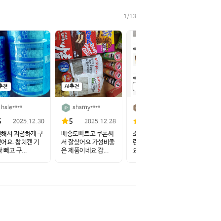
1
/
13
I추천
AI추천
AI추천
AI추
hsle****
shsmy****
peon****
$
5
5
5
4
2025.12.30
2025.12.28
2025.12.27
해서 저렴하게 구
배송도빠르고 쿠폰써
소금에 절인 오이, 계
참치를
어요. 참치캔 기
서 잘샀어요 가성비좋
란스크램블, 참치마
게 비
 빼고 구...
은 제품이네요 감...
요, 밥 이렇게...
원플원 