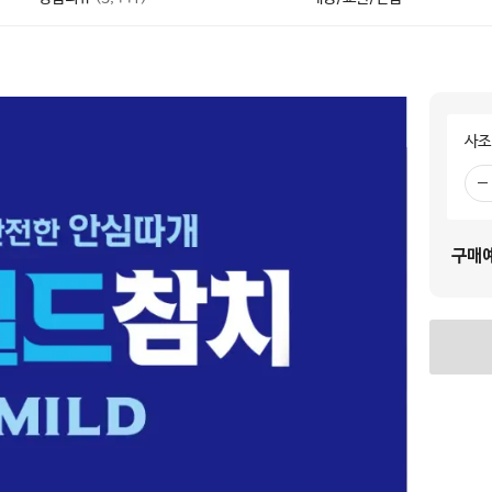
사조
빼
기
구매