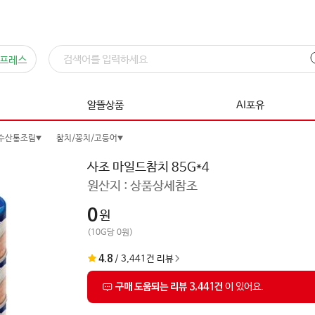
프레스
알뜰상품
AI포유
축수산통조림
참치/꽁치/고등어
사조 마일드참치 85G*4
원산지 :
상품상세참조
0
원
(10G당 0원)
4.8
/
3,441
건 리뷰
구매 도움되는 리뷰 3,441건
이 있어요.