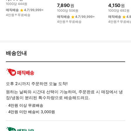
100
G
당
444
원
7,890
4,150
원
원
매직배송
4.7
/
99,999+
100
G
당
506
원
100
G
당
692
원
4만원↑무료배송
매직배송
4.7
/
99,999+
매직배송
4.
4만원↑무료배송
4만원↑무료배
배
배송안내
송/
교
환/
반
품
오후 2시까지 주문하면 오늘 도착!
정
원하는 날짜와 시간대 선택이 가능하며, 주문완료 시 매장에서 냉
보
장/냉동이 분리된 특수차량으로 배송해드려요.
4만원 이상 무료배송
4만원 미만 배송비 3,000원