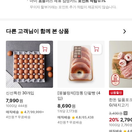
마이 홈플러스 제휴 삼성카드
포인트 적립 0.1%
무이자 할부거래는 포인트 추가 적립이 제공되지 않습니다.
다른 고객님이 함께 본 상품
신선특란 30개입
[몽블랑제]정통 단팥빵 (4
상품할인
입)
한돈 일품포크
7,990
원
G/돼지고기
8,690
원
100
G
당
444
원
1
개
당
2,173
원
매직배송
4.7
/
99,999+
3,490
원
4만원↑무료배송
매직배송
4.8
/
65,438
20
%
2,79
4만원↑무료배송
100
G
당
2,790
매직배송
4.