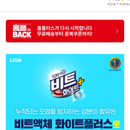
4만원↑무료배
상
품
상
세