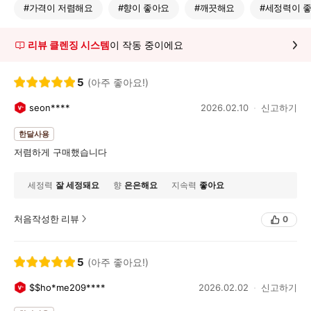
#
가격이 저렴해요
#
향이 좋아요
#
깨끗해요
#
세정력이 
리뷰 클렌징 시스템
이 작동 중이에요
5
(아주 좋아요!)
seon****
2026.02.10
신고하기
한달사용
저렴하게 구매했습니다
세정력
잘 세정돼요
향
은은해요
지속력
좋아요
처음작성한 리뷰
0
5
(아주 좋아요!)
$$ho*me209****
2026.02.02
신고하기