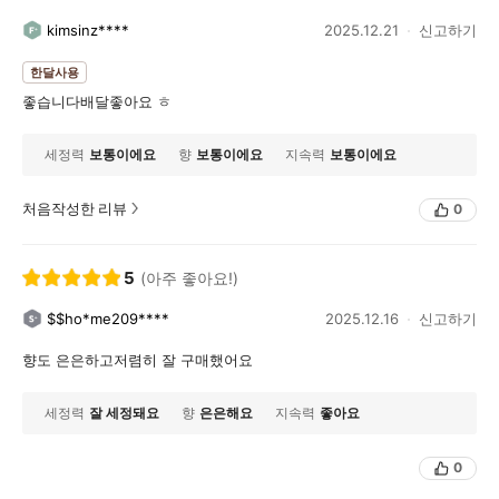
kimsinz****
2025.12.21
신고하기
한달사용
좋습니다배달좋아요 ㅎ
세정력
보통이에요
향
보통이에요
지속력
보통이에요
처음작성한 리뷰
0
5
(아주 좋아요!)
$$ho*me209****
2025.12.16
신고하기
향도 은은하고저렴히 잘 구매했어요
세정력
잘 세정돼요
향
은은해요
지속력
좋아요
0