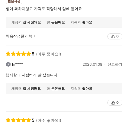
한달사용
향이 과하지않고 가격도 적당해서 맘에 들어요
세정력
잘 세정돼요
향
은은해요
지속력
좋아요
처음작성한 리뷰
0
5
(아주 좋아요!)
hi****
2026.01.08
신고하기
행사할때 저렴하게 잘 샀습니다
세정력
잘 세정돼요
향
은은해요
지속력
좋아요
0
5
(아주 좋아요!)