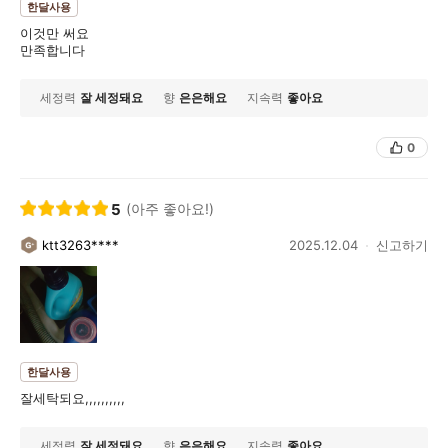
한달사용
이것만 써요
만족합니다
세정력
잘 세정돼요
향
은은해요
지속력
좋아요
0
5
(아주 좋아요!)
ktt3263****
2025.12.04
신고하기
한달사용
잘세탁되요,,,,,,,,,,
세정력
잘 세정돼요
향
은은해요
지속력
좋아요