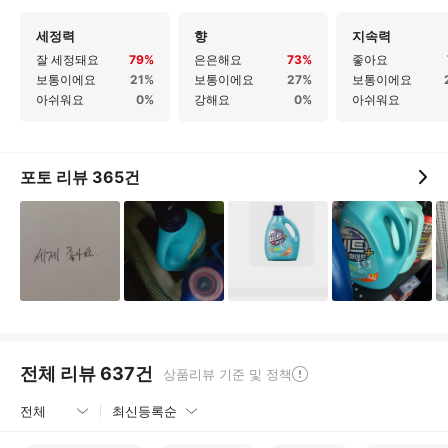
세정력
향
지속력
잘 세정돼요
79%
은은해요
73%
좋아요
보통이에요
21%
보통이에요
27%
보통이에요
아쉬워요
0%
강해요
0%
아쉬워요
포토 리뷰
365
건
전체 리뷰
637
건
상품리뷰 기준 및 정책