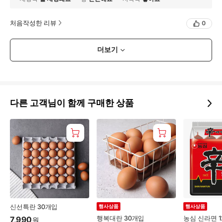
처음작성한 리뷰
0
더보기
다른 고객님이 함께 구매한 상품
신선특란 30개입
행사상품
행사상품
행복대란 30개입
농심 신라면 1
7,990
원