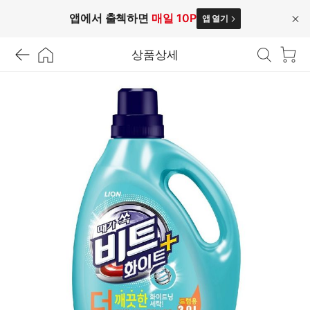
앱에서 출첵하면
매일 10P
앱 열기
닫
기
상품상세