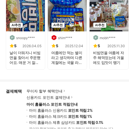
AI추천
AI추천
AI추천
snoopy****
shim****
mobh****
5
5
5
2026.04.05
2025.12.04
2025.11.30
날이 더워지니 비빔
여름에만 먹는 별미
비빔면을 여름에 자
면을 찾아서 주문했
라고 생각하며 다른
주 해먹었는데 겨울
어요. 매운 거 잘...
계절에는 국물 라...
에도 입맛이 땡기
고...
결제혜택
무이자 할부 혜택안내
신용카드 포인트 결제안내
마이 홈플러스 포인트 적립안내
마이 홈플러스 신용카드
포인트 적립 2%
마이 홈플러스 체크카드
포인트 적립 1%
마이 홈플러스 제휴 삼성카드
포인트 적립 0.1%
무이자 할부거래는 포인트 추가 적립이 제공되지 않습니다.