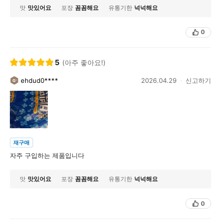
맛
맛있어요
포장
꼼꼼해요
유통기한
넉넉해요
0
5
(아주 좋아요!)
ehdud0****
2026.04.29
신고하기
재구매
자주 구입하는 제품입니다
맛
맛있어요
포장
꼼꼼해요
유통기한
넉넉해요
0