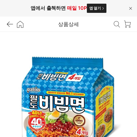
앱에서 출첵하면
매일 10P
앱 열기
닫
기
상품상세