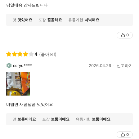
당일배송 감사드립니다
맛
맛있어요
포장
꼼꼼해요
유통기한
넉넉해요
0
4
(좋아요!)
csryu****
2026.04.26
신고하기
비빔면 새콤달콤 맛있어요
맛
보통이에요
포장
보통이에요
유통기한
보통이에요
0