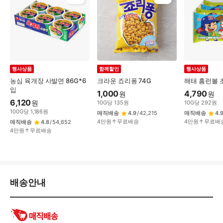
행사상품
함께할인
행사상품
농심 육개장 사발면 86G*6
크라운 죠리퐁 74G
해태 홈런볼 초
입
1,000
4,790
원
원
6,120
원
10
G
당
135
원
10
G
당
292
원
100
G
당
1,186
원
매직배송
4.9
/
42,215
매직배송
4.
4만원↑무료배송
4만원↑무료배
매직배송
4.8
/
54,652
4만원↑무료배송
배
배송안내
송/
교
환/
반