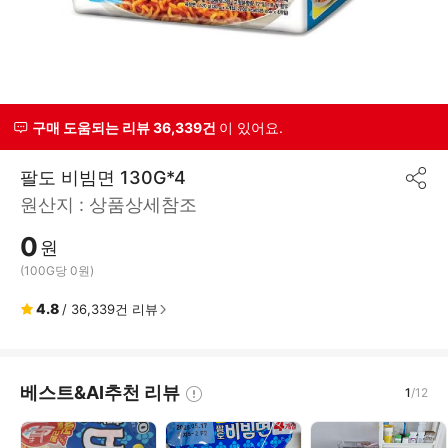
구매 도움되는 리뷰 36,339건
이 있어요.
팔도 비빔면 130G*4
공
원산지 :
상품상세참조
유
하
0
기
원
(100G당 0원)
4.8
/
36,339
건 리뷰
베스트&AI추천 리뷰
1
/
12