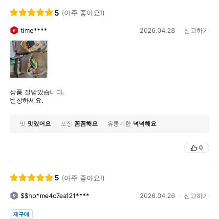
5
(아주 좋아요!)
time****
2026.04.28
신고하기
상품 잘받았습니다.
번창하세요.
맛
맛있어요
포장
꼼꼼해요
유통기한
넉넉해요
0
5
(아주 좋아요!)
$$ho*me4c7ea121****
2026.04.26
신고하기
재구매