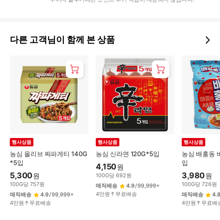
다른 고객님이 함께 본 상품
행사상품
행사상품
행사상품
농심 올리브 짜파게티 140G
농심 신라면 120G*5입
농심 배홍동 비
*5입
입
4,150
원
5,300
3,980
원
원
100
G
당
692
원
100
G
당
757
원
100
G
당
726
원
매직배송
4.9
/
99,999+
4만원↑무료배송
매직배송
4.9
/
99,999+
매직배송
4.
4만원↑무료배송
4만원↑무료배