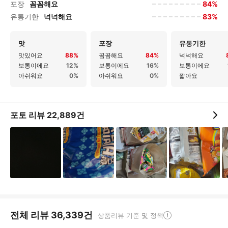
84%
포장
꼼꼼해요
83%
유통기한
넉넉해요
맛
포장
유통기한
맛있어요
88%
꼼꼼해요
84%
넉넉해요
보통이에요
12%
보통이에요
16%
보통이에요
아쉬워요
0%
아쉬워요
0%
짧아요
포토 리뷰
22,889
건
전체 리뷰
36,339
건
상품리뷰 기준 및 정책