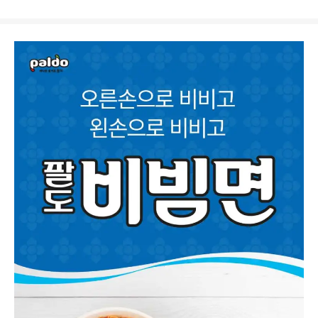
상
품
상
세