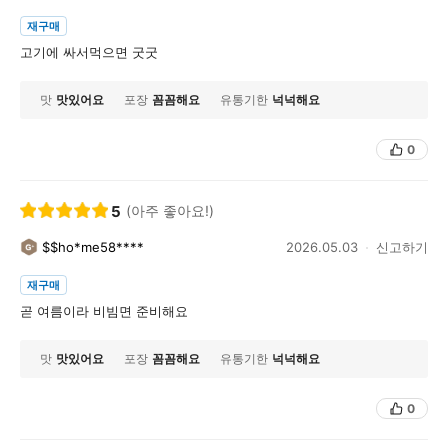
재구매
고기에 싸서먹으면 굿굿
맛
맛있어요
포장
꼼꼼해요
유통기한
넉넉해요
0
5
(아주 좋아요!)
$$ho*me58****
2026.05.03
신고하기
재구매
곧 여름이라 비빔면 준비해요
맛
맛있어요
포장
꼼꼼해요
유통기한
넉넉해요
0