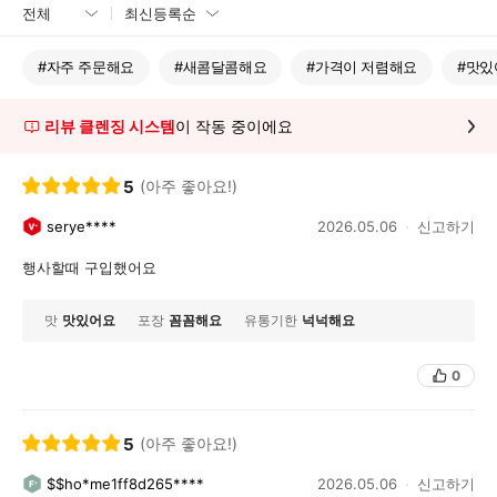
#
자주 주문해요
#
새콤달콤해요
#
가격이 저렴해요
#
맛있
리뷰 클렌징 시스템
이 작동 중이에요
5
(아주 좋아요!)
serye****
2026.05.06
신고하기
행사할때 구입했어요
맛
맛있어요
포장
꼼꼼해요
유통기한
넉넉해요
0
5
(아주 좋아요!)
$$ho*me1ff8d265****
2026.05.06
신고하기