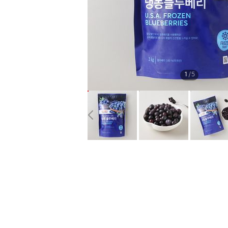
1
/
5