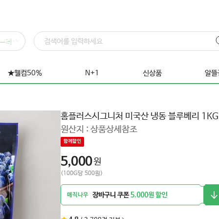
프레스
★웰컴50%
N+1
신상품
알뜰
홈플러스시그니처 미국산 냉동 블루베리 1KG
원산지 :
상품상세참조
함께할인
5,000
원
(100G당 500원)
장바구니 쿠폰
5,000원 할인
매직나우