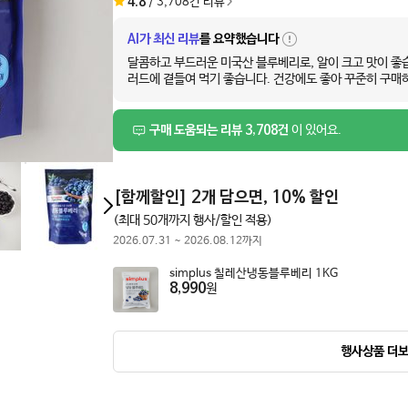
4.8
/
3,708
건 리뷰
AI가 최신 리뷰
를 요약했습니다
자
세
달콤하고 부드러운 미국산 블루베리로, 알이 크고 맛이 좋습
히
러드에 곁들여 먹기 좋습니다. 건강에도 좋아 꾸준히 구매
보
기
구매 도움되는 리뷰 3,708건
이 있어요.
[
함께할인
]
2개 담으면, 10% 할인
(최대 50개까지 행사/할인 적용)
2026.07.31
~
2026.08.12
까지
simplus 칠레산냉동블루베리 1KG
8,990
원
행사상품 더