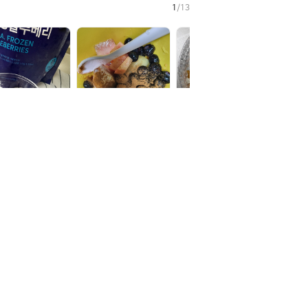
1
/
13
I추천
AI추천
AI추천
AI추
$$ho*me883****
tel****
qp****
5
5
5
5
2025.09.20
2025.09.03
2025.08.29
을 해야하는 냉동
냉동 블루베리 중 가장
아침에 무설탕 그릭에
아침건
루베리는 먹을때마
좋아하는 제품입니다
그래놀라 먹고있는데
베리 
세척하기 번거...
알 크기가 ...
블루베리 콩포...
류를 항