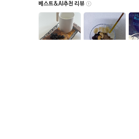
베스트&AI추천 리뷰
베스트
AI추천
AI추천
A
ene****
og****
5
5
2025.09.01
2025.09.30
냉동블루베리는 늘 홈
매직나우로 시키니까
세척
플러스기스니처 상품
안녹고 배송도 빨리 와
블
으로 쟁여두는데
서 좋네요.
다 
...
...
무이자 할부 혜택안내
결제혜택
신용카드 포인트 결제안내
마이 홈플러스 포인트 적립안내