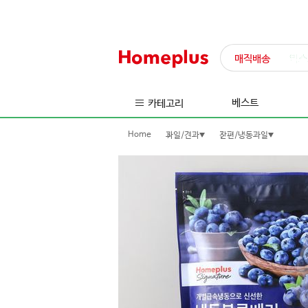
매직배송
익스
베스트
카테고리
Home
과일/견과
간편/냉동과일