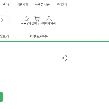
로그인
회원가입
최근 본 상품
고객센터
자주구매
장바구니
마이페이지
장보기
이벤트/쿠폰
공
유
하
기