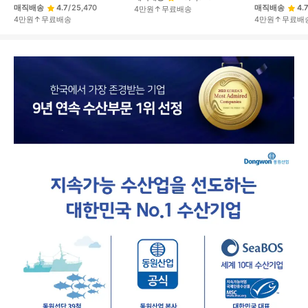
매직배송
4.7
/
25,470
매직배송
4.7
4만원↑무료배송
4만원↑무료배송
4만원↑무료배
상
품
상
세