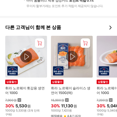
마이 홈플러스 제휴 삼성카드
포인트 적립 0.1%
무이자 할부거래는 포인트 추가 적립이 제공되지 않습니다.
다른 고객님이 함께 본 상품
상품할인
상품할인
상품할인
휘라 노르웨이 횟감용 생연
휘라 노르웨이 슬라이스 생
휘라 노르웨이
어 100G
연어 150G(팩)
어 100G
7,900
원
15,900
원
7,200
원
30
%
5,530
30
%
11,130
30
%
5,04
원
원
100
G
당
5,530
원
(
3
개 단위
100
G
당
7,420
원
100
G
당
5,040
구매)
구매)
매직배송
4.8
/
1,829