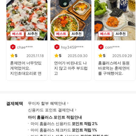
베스트
AI추천
베스트
AI추천
베스트
AI추천
chae****
hsy3459****
com****
5
5
5
2025.11.18
2025.09.30
2025.09.29
훈제연어 너무맛있
연어가 비린내도 나
홈플러스에서 동원
게먹었어요.
지 않고 아주 부드럽
바로먹는 훈제연어
지인초대요리로 연
고
를 구매했어요.
어샐러드해...
아주 맛있어요...
통연...
결제혜택
무이자 할부 혜택안내
신용카드 포인트 결제안내
마이 홈플러스 포인트 적립안내
마이 홈플러스 신용카드
포인트 적립 2%
마이 홈플러스 체크카드
포인트 적립 1%