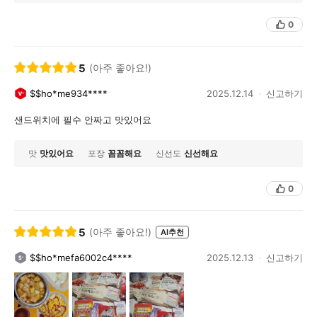
0
5
(아주 좋아요!)
$$ho*me934****
2025.12.14
신고하기
샌드위치에 필수 안짜고 맛있어요
맛
맛있어요
포장
꼼꼼해요
신선도
신선해요
0
5
(아주 좋아요!)
AI추천
$$ho*mefa6002c4****
2025.12.13
신고하기