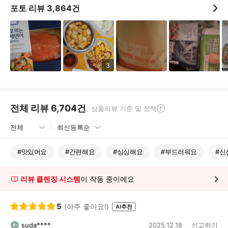
포토 리뷰
3,864
건
3
전체 리뷰
6,704
건
상품리뷰 기준 및 정책
#
맛있어요
#
간편해요
#
싱싱해요
#
부드러워요
#
신
리뷰 클렌징 시스템
이 작동 중이에요
5
(아주 좋아요!)
AI추천
suda****
2025.12.18
신고하기