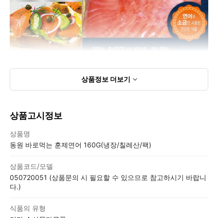
상품정보
더보기
상품고시정보
상품고시정보표
상품명
동원 바로먹는 훈제연어 160G(냉장/칠레산/팩)
상품코드/모델
050720051 (상품문의 시 필요할 수 있으므로 참고하시기 바랍니
다.)
식품의 유형