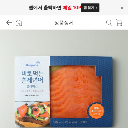
앱에서 출첵하면
매일 10P
앱 열기
닫
기
상품상세