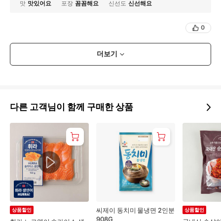
맛
맛있어요
포장
꼼꼼해요
신선도
신선해요
0
더보기
다른 고객님이 함께 구매한 상품
씨제이 동치미 물냉면 2인분
상품할인
상품할인
908G