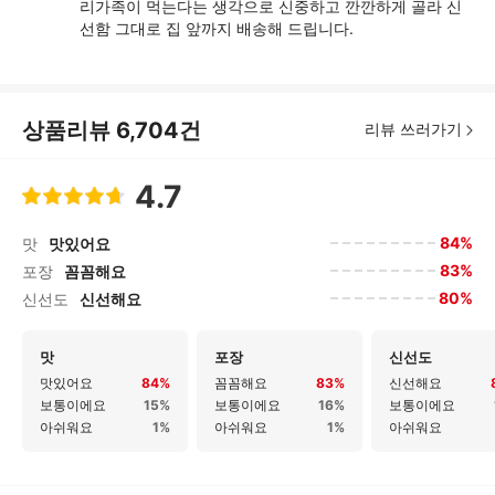
리가족이 먹는다는 생각으로 신중하고 깐깐하게 골라 신
선함 그대로 집 앞까지 배송해 드립니다.
상품리뷰
6,704
건
리뷰 쓰러가기
4.7
84%
맛
맛있어요
83%
포장
꼼꼼해요
80%
신선도
신선해요
맛
포장
신선도
맛있어요
84%
꼼꼼해요
83%
신선해요
보통이에요
15%
보통이에요
16%
보통이에요
아쉬워요
1%
아쉬워요
1%
아쉬워요