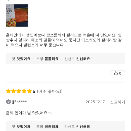
훈제연어가 생연어보다 짭쪼름해서 샐러드로 먹을때 더 맛있어요. 양
상추나 잎파리 채소와 곁들여 먹어도 좋지만 아보카도와 샐러리랑 같
이 먹으니 밸런스가 너무 좋습니다
맛
맛있어요
포장
꼼꼼해요
신선도
신선해요
0
5
(아주 좋아요!)
jj2h****
2025.12.17
신고하기
훈제 연어가 넘 맛있어요~~
맛
맛있어요
포장
꼼꼼해요
신선도
신선해요