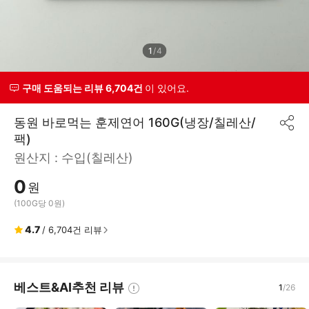
1
/
4
구매 도움되는 리뷰 6,704건
이 있어요.
동원 바로먹는 훈제연어 160G(냉장/칠레산/
공
팩)
유
하
원산지 :
수입(칠레산)
기
0
원
(100G당 0원)
4.7
/
6,704
건 리뷰
베스트&AI추천 리뷰
1
/
26