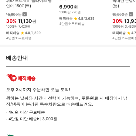
휘라 노르웨이 슬라이스 생
국내산 순살아
연어 150G(팩)
(봉)
6,990
원
100
G
당
770
원
15,900
원
19,900
원
매직배송
4.8
/
3,635
30
%
11,130
30
%
13,9
원
4만원↑무료배송
100
G
당
7,420
원
100
G
당
3,483
매직배송
4.8
/
1,829
매직배송
4.7
4만원↑무료배송
4만원↑무료배
배
배송안내
송/
교
환/
반
품
오후 2시까지 주문하면 오늘 도착!
정
원하는 날짜와 시간대 선택이 가능하며, 주문완료 시 매장에서 냉
보
장/냉동이 분리된 특수차량으로 배송해드려요.
4만원 이상 무료배송
4만원 미만 배송비 3,000원