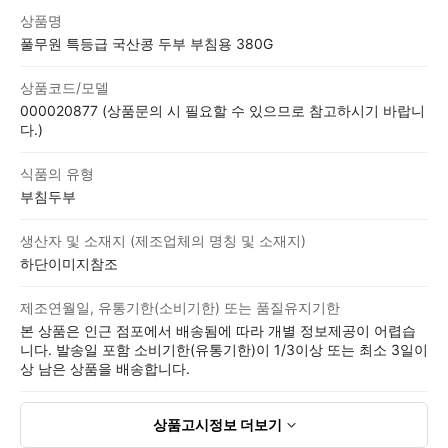
상품고시정보표
상품명
풀무원 특등급 국산콩 두부 부침용 380G
상품코드/모델
000020877 (상품문의 시 필요할 수 있으므로 참고하시기 바랍니
다.)
식품의 유형
부침두부
생산자 및 소재지 (제조업체의 명칭 및 소재지)
하단이미지참조
제조연월일, 유통기한(소비기한) 또는 품질유지기한
본 상품은 인근 점포에서 배송됨에 따라 개별 정보제공이 어렵습
니다. 발송일 포함 소비기한(유통기한)이 1/3이상 또는 최소 3일이
상 남은 상품을 배송합니다.
상품고시정보
더보기