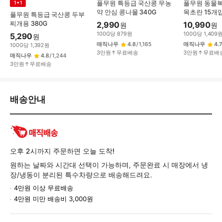
풀무원 특등급 국산콩 무농
풀무원 동물
1+1
약 안심 콩나물 340G
목초란 15개
풀무원 특등급 국산콩 두부
찌개용 380G
2,990
10,990
원
원
100
G
당
879
원
100
G
당
1,409
5,290
원
매직나우
4.8
/
1,165
매직나우
4.7
100
G
당
1,392
원
3만원↑무료배송
3만원↑무료배
매직나우
4.8
/
1,244
3만원↑무료배송
배
배송안내
송/
교
환/
반
품
오후 2시까지 주문하면 오늘 도착!
정
원하는 날짜와 시간대 선택이 가능하며, 주문완료 시 매장에서 냉
보
장/냉동이 분리된 특수차량으로 배송해드려요.
4만원 이상 무료배송
4만원 미만 배송비 3,000원