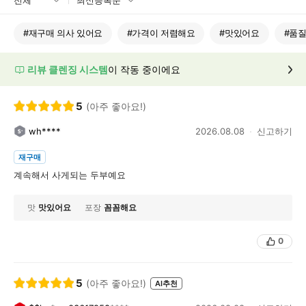
#
재구매 의사 있어요
#
가격이 저렴해요
#
맛있어요
#
품질
리뷰 클렌징 시스템
이 작동 중이에요
5
(아주 좋아요!)
wh****
2026.08.08
신고하기
재구매
계속해서 사게되는 두부예요
맛
맛있어요
포장
꼼꼼해요
0
5
(아주 좋아요!)
AI추천