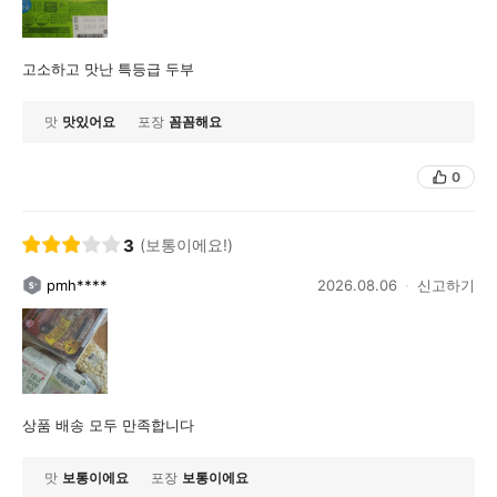
고소하고 맛난 특등급 두부
맛
맛있어요
포장
꼼꼼해요
0
3
(보통이에요!)
pmh****
2026.08.06
신고하기
상품 배송 모두 만족합니다
맛
보통이에요
포장
보통이에요