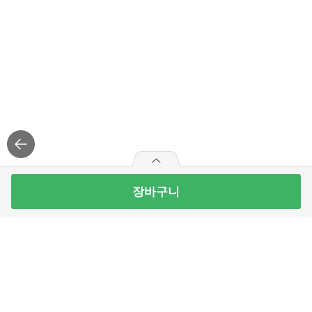
장바구니
1+1
0
2개 담으면, 그 중 1개 무료
개 무료
풀무원 특등급 국산콩 두부 부침용 380G
24
개 남음
5,290
원
로그
인
APP 설치
빼
더