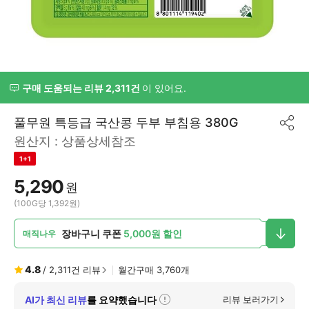
구매 도움되는 리뷰 2,311건
이 있어요.
풀무원 특등급 국산콩 두부 부침용 380G
공
원산지 :
상품상세참조
유
하
1+1
기
5,290
원
(100G당 1,392원)
장바구니 쿠폰
5,000원 할인
매직나우
4.8
/
2,311
건 리뷰
월간구매
3,760
개
AI가 최신 리뷰
를 요약했습니다
리뷰 보러가기
자