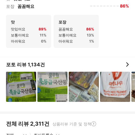
86%
포장
꼼꼼해요
맛
포장
맛있어요
89%
꼼꼼해요
86%
보통이에요
11%
보통이에요
13%
아쉬워요
0%
아쉬워요
1%
포토 리뷰
1,134
건
전체 리뷰
2,311
건
상품리뷰 기준 및 정책