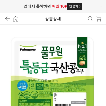
앱에서 출첵하면
매일 10P
앱 열기
닫
기
상품상세