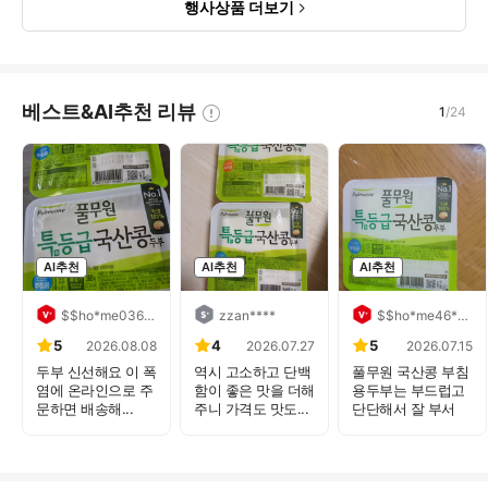
행사상품 더보기
베스트&AI추천 리뷰
1
/
24
AI추천
AI추천
AI추천
$$ho*me03617958****
zzan****
$$ho*me46****
5
4
5
2026.08.08
2026.07.27
2026.07.15
두부 신선해요 이 폭
역시 고소하고 단백
풀무원 국산콩 부침
염에 온라인으로 주
함이 좋은 맛을 더해
용두부는 부드럽고
문하면 배송해...
주니 가격도 맛도...
단단해서 잘 부서
지...