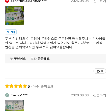
$$ho*me03617958****
2026.08.08
신고하기
재구매
두부 신선해요 이 폭염에 온라인으로 주문하면 배송해주시는 기사님들
께 억수로 감사드립니다 밖에날씨가 숨쉬기도 힘든거같은데~~ 아직
반찬은 안해먹었지만 두부젓국 끓여먹을랍니다
맛
맛있어요
포장
꼼꼼해요
0
5
(아주 좋아요!)
hwcho****
2026.08.06
신고하기