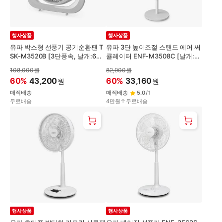
행사상품
행사상품
유파 박스형 선풍기 공기순환팬 T
유파 3단 높이조절 스탠드 에어 써
SK-M3520B [3단풍속, 날개:6엽/
큘레이터 ENF-M3508C [날개:7
35cm]
엽/35cm]
108,000
원
82,900
원
60
%
43,200
60
%
33,160
원
원
매직배송
매직배송
5.0
/
1
무료배송
4만원↑무료배송
행사상품
행사상품