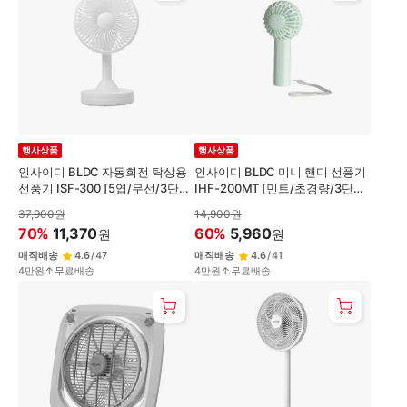
행사상품
행사상품
인사이디 BLDC 자동회전 탁상용
인사이디 BLDC 미니 핸디 선풍기
선풍기 ISF-300 [5엽/무선/3단풍
IHF-200MT [민트/초경량/3단풍
속]
속]
37,900
원
14,900
원
70
%
11,370
60
%
5,960
원
원
매직배송
4.6
/
47
매직배송
4.6
/
41
4만원↑무료배송
4만원↑무료배송