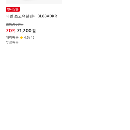
행사상품
테팔 초고속블렌더 BL88ADKR
239,000
원
70
%
71,700
원
매직배송
4.5
/
45
무료배송