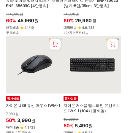
유파 초미풍 발터치 리모컨 서큘팬
유파 베이직 선풍기 ENF-3562S
ENF-3569RC [4단풍속]
[날개:5엽/35cm, 3단풍속]
114,900
원
74,900
원
60
%
45,960
60
%
29,960
원
원
매직배송
4.1
/
19
매직배송
4.6
/
183
무료배송
4만원↑무료배송
행사상품
행사상품
자이온 USB 유선 마우스 IWM-1
자이온 저소음 멤브레인 유선 키보
드 IWK-1 (104키 풀배열)
7,980
원
10,980
원
50
%
3,990
원
50
%
5,490
원
매직배송
4.3
/
23
4만원↑무료배송
매직배송
4.5
/
13