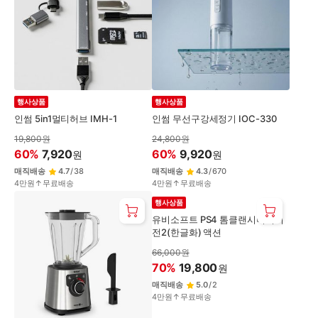
행사상품
행사상품
인썸 5in1멀티허브 IMH-1
인썸 무선구강세정기 IOC-330
19,800
원
24,800
원
60
%
7,920
60
%
9,920
원
원
매직배송
4.7
/
38
매직배송
4.3
/
670
4만원↑무료배송
4만원↑무료배송
행사상품
유비소프트 PS4 톰클랜시더디비
전2(한글화) 액션
66,000
원
70
%
19,800
원
매직배송
5.0
/
2
4만원↑무료배송