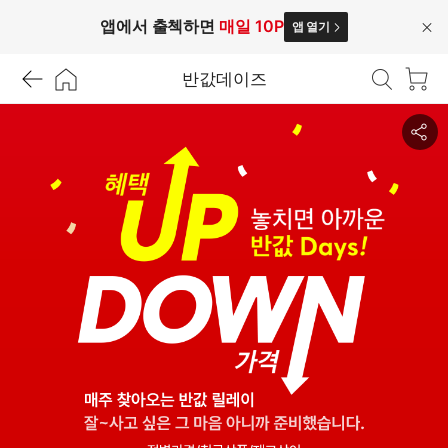
앱에서 출첵하면
매일 10P
앱 열기
닫
기
반값데이즈
공
유
하
기