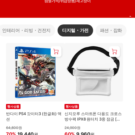
인테리어・리빙・건전지
디지털・가전
패션・잡화
행사상품
행사상품
반다이 PS4 갓이터3 (한글화) 액
신지모루 스마트폰 다용도 크로스
션
방수팩 IPX8 원터치 3중 잠금 [화
이트]
64,800
원
24,900
원
70
%
19,440
60
%
9,960
원
원