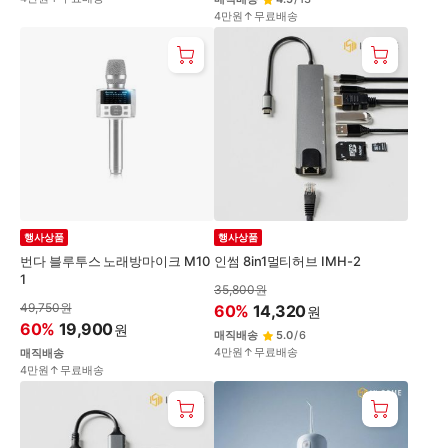
4만원↑무료배송
행사상품
행사상품
번다 블루투스 노래방마이크 M10
인썸 8in1멀티허브 IMH-2
1
35,800
원
49,750
원
60
%
14,320
원
60
%
19,900
원
매직배송
5.0
/
6
4만원↑무료배송
매직배송
4만원↑무료배송