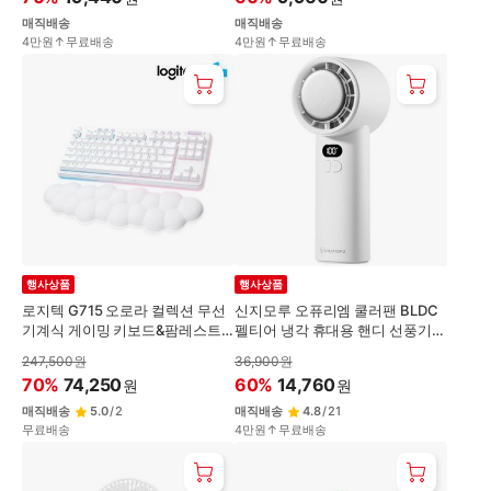
매직배송
매직배송
4만원↑무료배송
4만원↑무료배송
행사상품
행사상품
로지텍 G715 오로라 컬렉션 무선
신지모루 오퓨리엠 쿨러팬 BLDC
기계식 게이밍 키보드&팜레스트
펠티어 냉각 휴대용 핸디 선풍기
[화이트/택타일]
[화이트/100단풍속]
247,500
원
36,900
원
70
%
74,250
60
%
14,760
원
원
매직배송
5.0
/
2
매직배송
4.8
/
21
무료배송
4만원↑무료배송