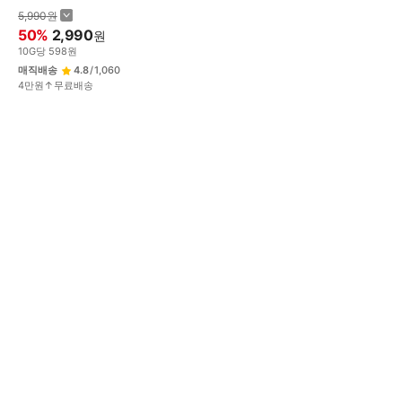
5,990
원
50
%
2,990
원
10
G
당
598
원
매직배송
4.8
/
1,060
4만원↑무료배송