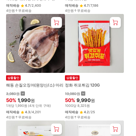
매직배송
4.7
/
2,400
매직배송
4.7
/
7,186
4만원↑무료배송
4만원↑무료배송
상품할인
상품할인
해동 손질오징어(원양산/소) 마리
정화 쥐포튀김 120G
3,980
원
19,980
원
50
%
1,990
50
%
9,990
원
원
1
개
당
1,990
원
(
4
개 단위 구매)
100
G
당
8,325
원
매직배송
4.3
/
4,201
매직배송
4.2
/
25
4만원↑무료배송
4만원↑무료배송