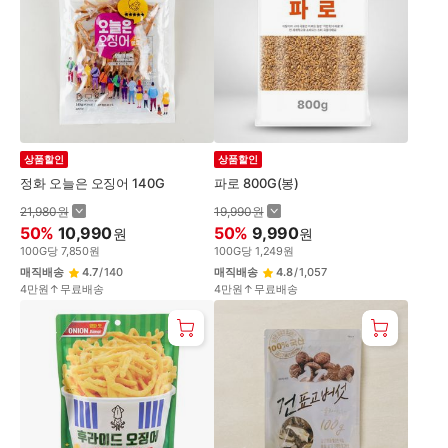
상품할인
상품할인
정화 오늘은 오징어 140G
파로 800G(봉)
21,980
원
19,990
원
50
%
10,990
50
%
9,990
원
원
100
G
당
7,850
원
100
G
당
1,249
원
매직배송
4.7
/
140
매직배송
4.8
/
1,057
4만원↑무료배송
4만원↑무료배송