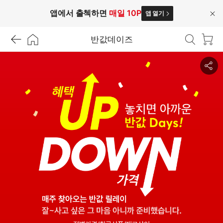
앱에서 출첵하면
매일 10P
앱 열기
닫
기
반값데이즈
공
유
하
기