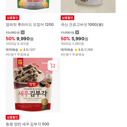
상품할인
상품할인
양파맛 후라이드 오징어 120G
국산 건표고버섯 100G(봉)
19,980
원
11,990
원
50
%
9,990
50
%
5,990
원
원
100
G
당
8,325
원
100
G
당
5,990
원
매직배송
4.5
/
307
매직배송
4.8
/
2,198
4만원↑무료배송
4만원↑무료배송
상품할인
동원 양반 새우 김부각 50G