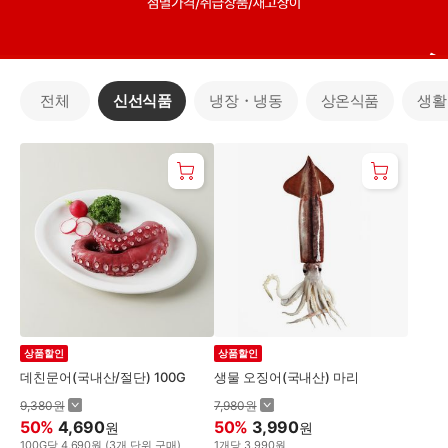
전체
신선식품
냉장・냉동
상온식품
생활
상품할인
상품할인
데친문어(국내산/절단) 100G
생물 오징어(국내산) 마리
9,380
원
7,980
원
50
%
4,690
50
%
3,990
원
원
100
G
당
4,690
원
(
3
개 단위 구매)
1
개
당
3,990
원