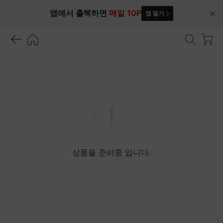
앱에서 출첵하면
매일 10P
앱 열기
닫
기
상품을 준비중 입니다.