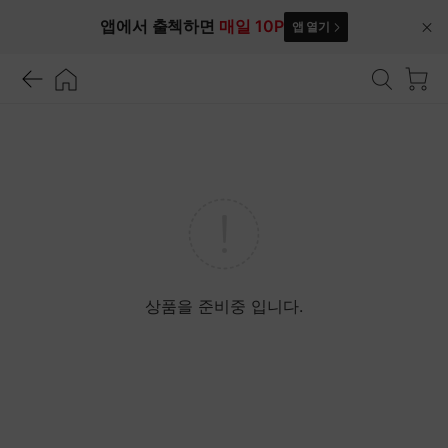
앱에서 출첵하면
매일 10P
앱 열기
닫
기
상품을 준비중 입니다.