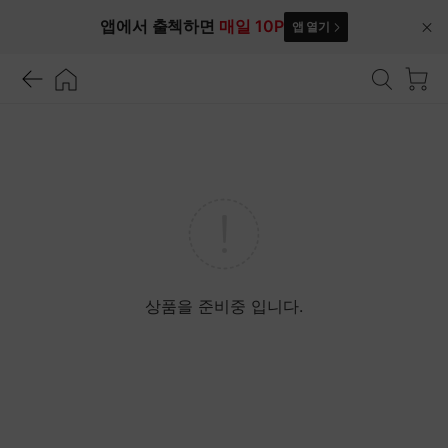
앱에서 출첵하면
매일 10P
앱 열기
닫
기
상품을 준비중 입니다.