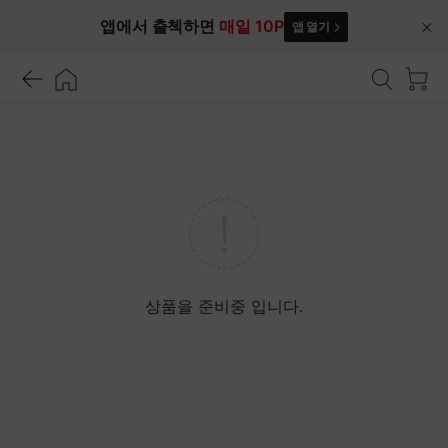
앱에서 출첵하면
매일 10P
앱 열기
닫
기
상품을 준비중 입니다.