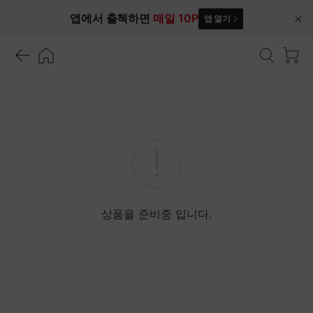
앱에서 출첵하면
매일 10P
앱 열기
닫
기
상품을 준비중 입니다.