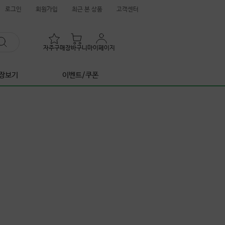
로그인
회원가입
최근 본 상품
고객센터
자주구매
장바구니
마이페이지
장보기
이벤트/쿠폰