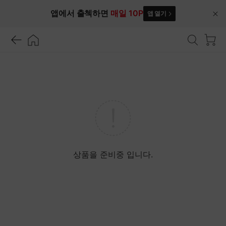
앱에서 출첵하면
매일 10P
앱 열기
닫
기
상품을 준비중 입니다.