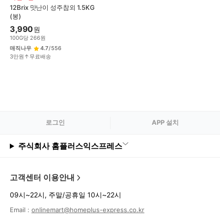
12Brix 맛난이 성주참외 1.5KG
(봉)
3,990
원
100
G
당
266
원
매직나우
4.7
/
556
3만원↑무료배송
로그
인
APP 설치
주식회사 홈플러스익스프레스
고객센터 이용안내
09시~22시, 주말/공휴일 10시~22시
Email :
onlinemart@homeplus-express.co.kr