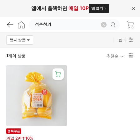
앱에서 출첵하면
매일 10P
앱 열기
닫
기
성
주
참
외
행사상품
필터
옵션팝업 열기
리
1
개의 상품
추천순
스
트
매
1
직
단
나
보
우
기
로
변
경
중복쿠폰
과일 2만↑10%