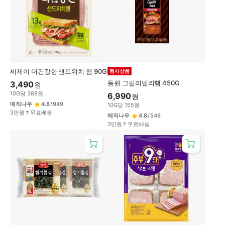
씨제이 더건강한 샌드위치 햄 90G
행사상품
동원 그릴리델리햄 450G
3,490
원
10
G
당
388
원
6,990
원
매직나우
4.8
/
949
10
G
당
155
원
3만원↑무료배송
매직나우
4.8
/
546
3만원↑무료배송