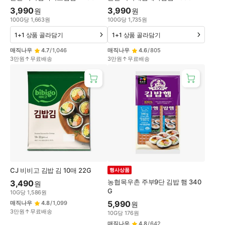
3,990
3,990
원
원
100
G
당
1,663
원
100
G
당
1,735
원
1+1 상품 골라담기
1+1 상품 골라담기
매직나우
4.7
/
1,046
매직나우
4.6
/
805
3만원↑무료배송
3만원↑무료배송
CJ 비비고 김밥 김 10매 22G
행사상품
농협목우촌 주부9단 김밥 햄 340
3,490
원
G
10
G
당
1,586
원
5,990
매직나우
4.8
/
1,099
원
3만원↑무료배송
10
G
당
176
원
매직나우
4.8
/
642