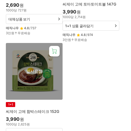
씨제이 고메 토마토미트볼 147G
2,690
원
100
G
당
727
원
3,990
원
100
G
당
2,714
원
대체상품 보기
1+1 상품 골라담기
매직나우
4.8
/
737
3만원↑무료배송
매직나우
4.8
/
974
3만원↑무료배송
일시품절
1+1
씨제이 고메 함박스테이크 152G
3,990
원
100
G
당
2,625
원