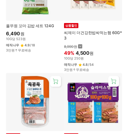
풀무원 꼬마 김밥 세트 124G
상품할인
씨제이 더건강한밥싸먹는햄 60G*
6,490
원
3
10
G
당
523
원
매직나우
4.9
/
18
8,990
원
3만원↑무료배송
49
%
4,500
원
10
G
당
250
원
매직나우
4.8
/
54
3만원↑무료배송