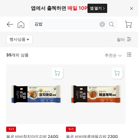
앱에서 출첵하면
매일 10P
앱 열기
닫
기
김
밥
행사상품
필터
옵션팝업 열기
리
35
개의 상품
추천순
스
트
매
1
직
단
나
보
우
기
로
변
경
1+1
1+1
올곧 바바참치마요김밥 240G
올곧 바바매콤제육김밥 230G