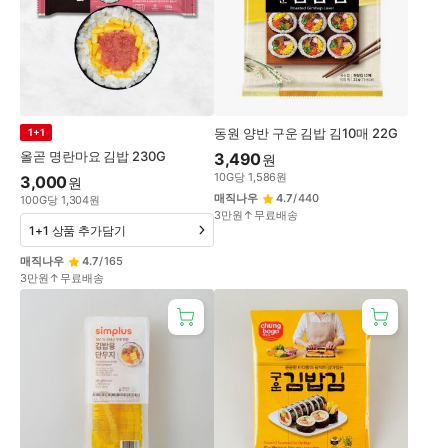
동원 양반 구운 김밥 김10매 22G
1+1
올곧 명란마요 김밥 230G
3,490
원
10
G
당
1,586
원
3,000
원
매직나우
4.7
/
440
100
G
당
1,304
원
3만원↑무료배송
1+1 상품 추가담기
매직나우
4.7
/
165
3만원↑무료배송