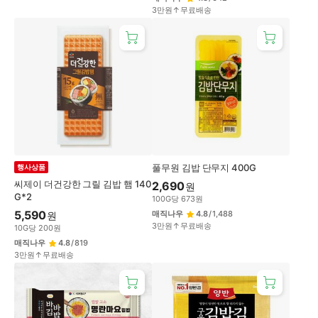
3만원↑무료배송
풀무원 김밥 단무지 400G
행사상품
씨제이 더건강한 그릴 김밥 햄 140
2,690
원
G*2
100
G
당
673
원
5,590
매직나우
4.8
/
1,488
원
3만원↑무료배송
10
G
당
200
원
매직나우
4.8
/
819
3만원↑무료배송