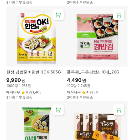
3만원↑무료배송
3만원↑무료배송
한성 김밥준비한번에OK 505G
풀무원_구운김밥김10매_20G
9,990
4,490
원
원
100
G
당
1,978
원
10
G
당
2,245
원
매직나우
4.7
/
1,465
매직나우
4.9
/
54
3만원↑무료배송
3만원↑무료배송