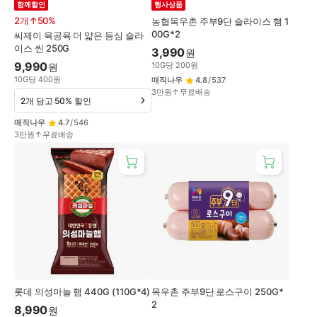
함께할인
행사상품
2개↑50%
농협목우촌 주부9단 슬라이스 햄 1
00G*2
씨제이 육공육 더 얇은 등심 슬라
이스 씬 250G
3,990
원
9,990
10
G
당
200
원
원
10
G
당
400
원
매직나우
4.8
/
537
3만원↑무료배송
2개 담고 50% 할인
매직나우
4.7
/
546
3만원↑무료배송
롯데 의성마늘 햄 440G (110G*4)
목우촌 주부9단 로스구이 250G*
2
8,990
원