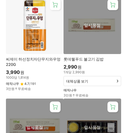
일시품절
씨제이 하선정치자단무지와우엉
롯데웰푸드 불고기 김밥
220G
2,990
원
3,990
원
1
개
당
2,990
원
100
G
당
1,814
원
대체상품 보기
매직나우
4.7
/
191
3만원↑무료배송
매직나우
3만원↑무료배송
일시품절
일시품절