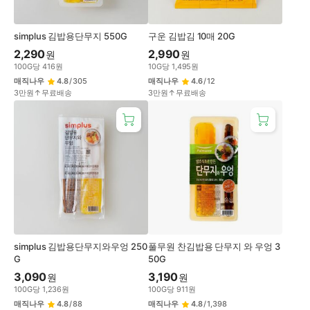
simplus 김밥용단무지 550G
구운 김밥김 10매 20G
2,290
2,990
원
원
100
G
당
416
원
10
G
당
1,495
원
매직나우
4.8
/
305
매직나우
4.6
/
12
3만원↑무료배송
3만원↑무료배송
simplus 김밥용단무지와우엉 250
풀무원 찬김밥용 단무지 와 우엉 3
G
50G
3,090
3,190
원
원
100
G
당
1,236
원
100
G
당
911
원
매직나우
4.8
/
88
매직나우
4.8
/
1,398