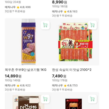
8,990
원
10
G
당
204
원
10
G
당
180
원
매직나우
4.8
/
496
3만원↑무료배송
매직나우
4.9
/
163
3만원↑무료배송
목우촌 주부9단 살코기햄 1KG
한성 속살의 미 맛살 210G*2
14,890
7,490
원
원
10
G
당
149
원
10
G
당
178
원
매직나우
4.8
/
422
매직나우
4.8
/
753
3만원↑무료배송
3만원↑무료배송