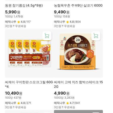
동원 참기름김 (4.5g*9봉)
농협목우촌 주부9단 살코기 600G
5,990
9,490
원
원
10
G
당
1,479
원
10
G
당
158
원
매직나우
4.8
/
117
매직나우
4.8
/
804
3만원↑무료배송
3만원↑무료배송
씨제이 구이한판 스모크그릴 60G
씨제이 고메 치즈 함박스테이크 15
*4
2G
10,490
4,990
원
원
10
G
당
437
원
100
G
당
3,283
원
매직나우
4.8
/
271
매직나우
4.7
/
941
3만원↑무료배송
3만원↑무료배송