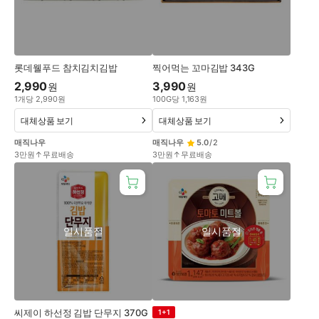
롯데웰푸드 참치김치김밥
찍어먹는 꼬마김밥 343G
2,990
3,990
원
원
1
개
당
2,990
원
100
G
당
1,163
원
대체상품 보기
대체상품 보기
매직나우
매직나우
5.0
/
2
3만원↑무료배송
3만원↑무료배송
일시품절
일시품절
씨제이 하선정 김밥 단무지 370G
1+1