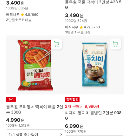
풀무원 국물 떡볶이 2인분 423.5
3,490
원
G
100
G
당
635
원
3,490
매직나우
4.8
/
660
원
3만원↑무료배송
100
G
당
824
원
매직나우
4.7
/
3,253
3만원↑무료배송
1+1
함께할인
2개 구매시 9,990원
풀무원 우리동네 떡볶이 매콤 2인
분 330G
씨제이 동치미 물냉면 2인분 908
G
4,990
원
6,990
100
G
당
1,512
원
원
100
G
당
770
원
1+1 상품 추가담기