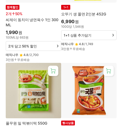
함께할인
1+1
2개↑50%
오뚜기 생 쫄면 2인분 452G
씨제이 동치미 냉면육수 1인 300
6,990
원
ML
100
G
당
1,546
원
1,990
원
1+1 상품 추가담기
100
ML
당
663
원
매직나우
4.8
/
1,749
2개 담고 50% 할인
3만원↑무료배송
매직나우
4.8
/
2,700
3만원↑무료배송
풀무원 밀 떡볶이떡 550G
행사상품