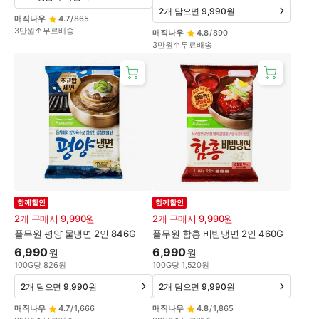
2개 담으면 9,990원
매직나우
4.7
/
865
3만원↑무료배송
매직나우
4.8
/
890
3만원↑무료배송
함께할인
함께할인
2개 구매시 9,990원
2개 구매시 9,990원
풀무원 평양 물냉면 2인 846G
풀무원 함흥 비빔냉면 2인 460G
6,990
6,990
원
원
100
G
당
826
원
100
G
당
1,520
원
2개 담으면 9,990원
2개 담으면 9,990원
매직나우
4.7
/
1,666
매직나우
4.8
/
1,865