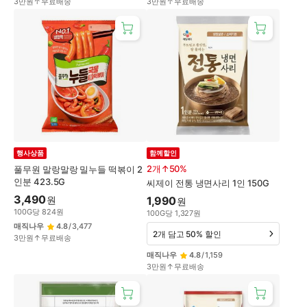
3만원↑무료배송
3만원↑무료배송
행사상품
함께할인
2개↑50%
풀무원 말랑말랑 밀누들 떡볶이 2
인분 423.5G
씨제이 전통 냉면사리 1인 150G
3,490
원
1,990
원
100
G
당
824
원
100
G
당
1,327
원
매직나우
4.8
/
3,477
2개 담고 50% 할인
3만원↑무료배송
매직나우
4.8
/
1,159
3만원↑무료배송