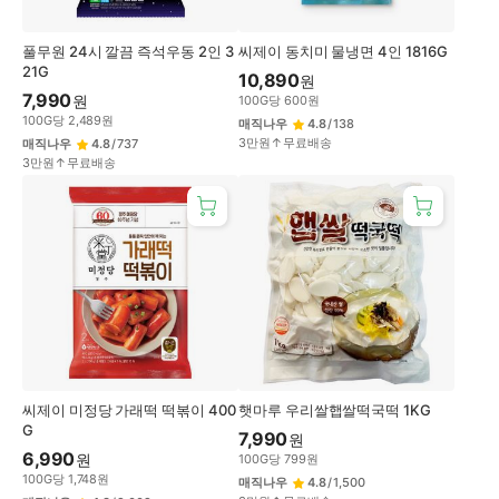
풀무원 24시 깔끔 즉석우동 2인 3
씨제이 동치미 물냉면 4인 1816G
21G
10,890
원
7,990
원
100
G
당
600
원
100
G
당
2,489
원
매직나우
4.8
/
138
3만원↑무료배송
매직나우
4.8
/
737
3만원↑무료배송
씨제이 미정당 가래떡 떡볶이 400
햇마루 우리쌀햅쌀떡국떡 1KG
G
7,990
원
6,990
원
100
G
당
799
원
100
G
당
1,748
원
매직나우
4.8
/
1,500