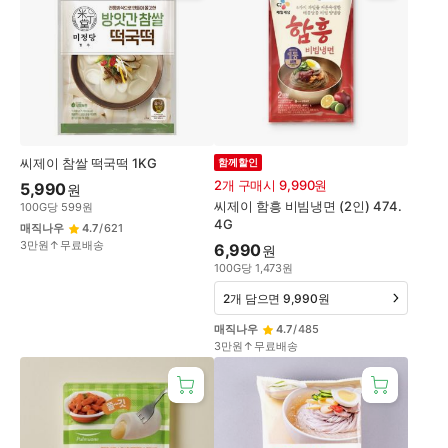
씨제이 참쌀 떡국떡 1KG
함께할인
2개 구매시 9,990원
5,990
원
씨제이 함흥 비빔냉면 (2인) 474.
100
G
당
599
원
4G
매직나우
4.7
/
621
3만원↑무료배송
6,990
원
100
G
당
1,473
원
2개 담으면 9,990원
매직나우
4.7
/
485
3만원↑무료배송