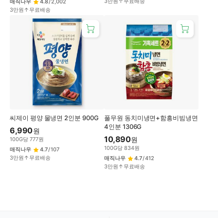
3만원↑무료배송
매직나우
4.8
/
2,002
3만원↑무료배송
씨제이 평양 물냉면 2인분 900G
풀무원 동치미냉면+함흥비빔냉면
4인분 1306G
6,990
원
10,890
원
100
G
당
777
원
100
G
당
834
원
매직나우
4.7
/
107
3만원↑무료배송
매직나우
4.7
/
412
3만원↑무료배송