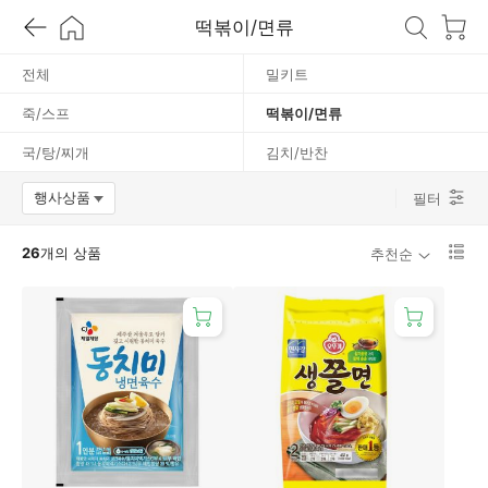
떡볶이/면류
/
전체
밀키트
면
죽/스프
떡볶이/면류
류
국/탕/찌개
김치/반찬
행사상품
필터
옵션팝업 열기
리
26
개의 상품
추천순
스
트
1
단
보
기
로
변
경