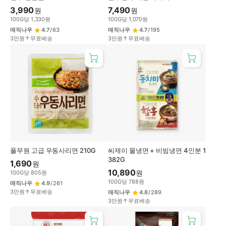
3,990
7,490
원
원
100
G
당
1,330
원
100
G
당
1,070
원
매직나우
4.7
/
63
매직나우
4.7
/
195
3만원↑무료배송
3만원↑무료배송
풀무원 고급 우동사리면 210G
씨제이 물냉면 + 비빔냉면 4인분 1
382G
1,690
원
10,890
원
100
G
당
805
원
100
G
당
788
원
매직나우
4.9
/
261
3만원↑무료배송
매직나우
4.8
/
289
3만원↑무료배송