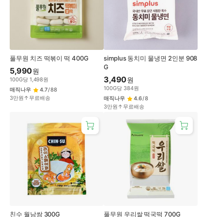
풀무원 치즈 떡볶이 떡 400G
simplus 동치미 물냉면 2인분 908
G
5,990
원
3,490
원
100
G
당
1,498
원
100
G
당
384
원
매직나우
4.7
/
88
3만원↑무료배송
매직나우
4.6
/
8
3만원↑무료배송
친수 월남쌈 300G
풀무원 우리쌀 떡국떡 700G