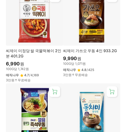
씨제이 미정당 쌀 국물떡볶이 2인
씨제이 가쓰오 우동 4인 933.2G
분 401.2G
9,990
원
6,990
원
100
G
당
1,071
원
100
G
당
1,742
원
매직나우
4.8
/
425
3만원↑무료배송
매직나우
4.7
/
4,169
3만원↑무료배송