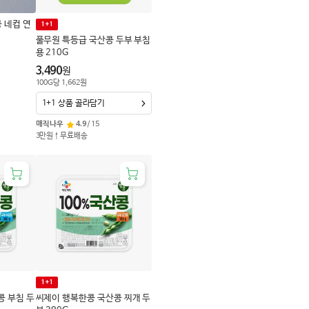
콩 네컵 연
1+1
풀무원 특등급 국산콩 두부 부침
용 210G
3,490
원
100
G
당
1,662
원
1+1 상품 골라담기
매직나우
4.9
/
15
3만원↑무료배송
1+1
콩 부침 두
씨제이 행복한콩 국산콩 찌개 두