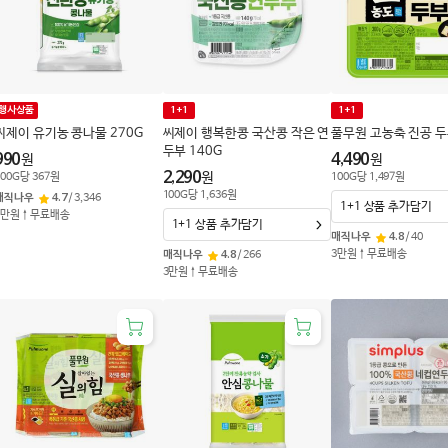
행사상품
1+1
1+1
씨제이 유기농 콩나물 270G
씨제이 행복한콩 국산콩 작은 연
풀무원 고농축 진공 두
두부 140G
990
4,490
원
원
2,290
원
00
G
당
367
원
100
G
당
1,497
원
100
G
당
1,636
원
매직나우
4.7
/
3,346
1+1 상품 추가담기
3만원↑무료배송
1+1 상품 추가담기
매직나우
4.8
/
40
3만원↑무료배송
매직나우
4.8
/
266
3만원↑무료배송