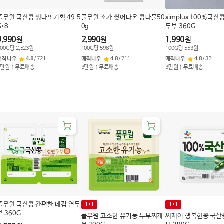
풀무원 국산콩 생나또기획 49.5
풀무원 소가 씻어나온 콩나물50
simplus 100%국산
G*8
0g
두부 360G
9,990
2,990
1,990
원
원
원
00
G
당
2,523
원
100
G
당
598
원
100
G
당
553
원
매직나우
4.8
/
721
매직나우
4.8
/
711
매직나우
4.8
/
32
3만원↑무료배송
3만원↑무료배송
3만원↑무료배송
풀무원 국산콩 간편한 네컵 연두
1+1
1+1
부 360G
풀무원 고소한 유기농 두부찌개
씨제이 행복한콩 국산