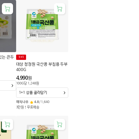
맛있는 큰두
1+1
대상 청정원 국산콩 부침용 두부
400G
4,990
원
100
G
당
1,248
원
1+1 상품 골라담기
매직나우
4.8
/
1,640
3만원↑무료배송