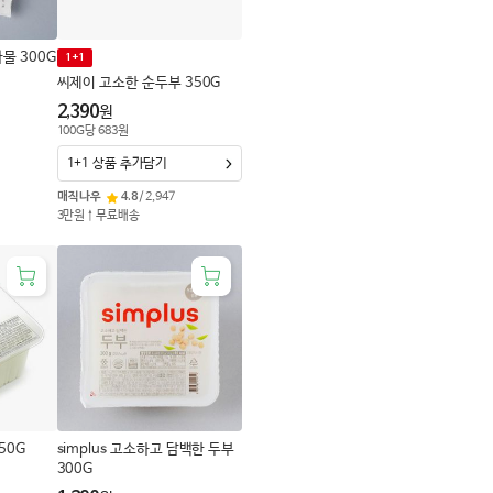
나물 300G
1+1
씨제이 고소한 순두부 350G
2,390
원
100
G
당
683
원
1+1 상품 추가담기
매직나우
4.8
/
2,947
3만원↑무료배송
50G
simplus 고소하고 담백한 두부
300G