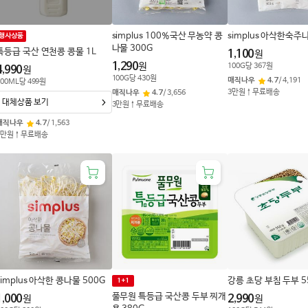
simplus 100%국산 무농약 콩
simplus 아삭한숙주
행사상품
나물 300G
특등급 국산 연천콩 콩물 1L
1,100
원
1,290
원
100
G
당
367
원
4,990
원
100
G
당
430
원
매직나우
4.7
/
4,191
00
ML
당
499
원
3만원↑무료배송
매직나우
4.7
/
3,656
대체상품 보기
3만원↑무료배송
매직나우
4.7
/
1,563
3만원↑무료배송
simplus 아삭한 콩나물 500G
강릉 초당 부침 두부 5
1+1
풀무원 특등급 국산콩 두부 찌개
1,000
2,990
원
원