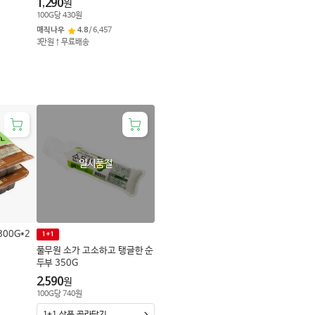
1,290
원
100
G
당
430
원
매직나우
4.8
/
6,457
3만원↑무료배송
일시품절
00G*2
1+1
풀무원 소가 고소하고 탱글한 순
두부 350G
2,590
원
100
G
당
740
원