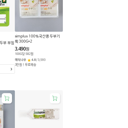
로
변
경
simplus 100%국산콩 두부기
획 300G*2
 두부 부침
3,490
원
100
G
당
582
원
매직나우
4.8
/
3,593
3만원↑무료배송