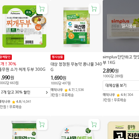
일시품절
simplus 단단하고 
함께할인
행사상품
부 1KG
2개↑30%
대상 청정원 무농약 콩나물 340
풀무원 소가 찌개 두부 300G
G
2,890
원
100
G
당
289
원
1,990
원
1,690
원
00
G
당
663
원
100
G
당
497
원
대체상품 보기
매직나우
4.7
/
2,536
2개 담고 30% 할인
매직나우
4.9
/
304
3만원↑무료배송
3만원↑무료배송
매직나우
4.8
/
4,041
3만원↑무료배송