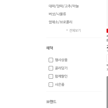
대파/양파/고추/마늘
버섯/나물류
쌈채소/브로콜리
전체보기
혜택
1
행사상품
골라담기
함께할인
사은품
브랜드