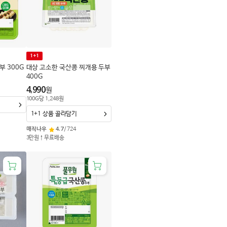
1+1
부 300G
대상 고소한 국산콩 찌개용 두부
400G
4,990
원
100
G
당
1,248
원
1+1 상품 골라담기
매직나우
4.7
/
724
3만원↑무료배송