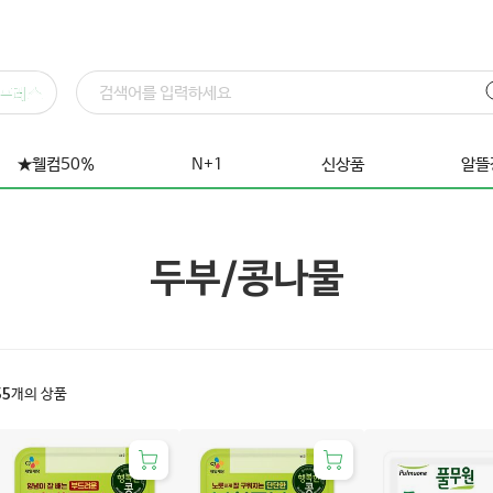
프레스
★웰컴50%
N+1
신상품
알뜰
두부/콩나물
55
개의 상품