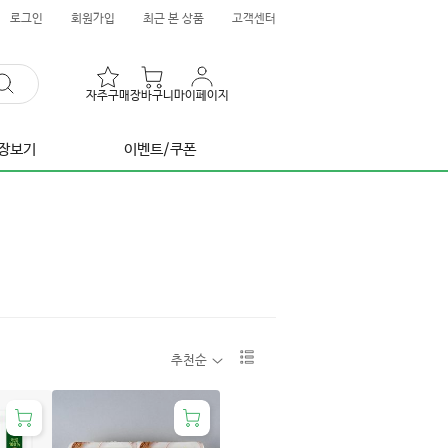
로그인
회원가입
최근 본 상품
고객센터
자주구매
장바구니
마이페이지
장보기
이벤트/쿠폰
리
추천순
스
트
1
단
보
기