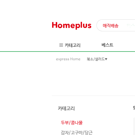
매직배송
익스
베스트
카테고리
express Home
채소/샐러드
카테고리
두부/콩나물
감자/고구마/당근