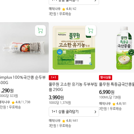
1+1 상품 골라담기
매직나우
4.8
/
42
3만원↑무료배송
simplus 100%국산콩 순두부
1+1
행사상품
400G
풀무원 고소한 유기농 두부부침
풀무원 특등급국산콩물
용 290G
1,290
원
6,990
원
00
G
당
323
원
3,990
원
100
ML
당
728
원
매직나우
4.8
/
1,738
100
G
당
1,376
원
매직나우
4.6
/
81
3만원↑무료배송
3만원↑무료배송
1+1 상품 골라담기
매직나우
4.8
/
441
3만원↑무료배송