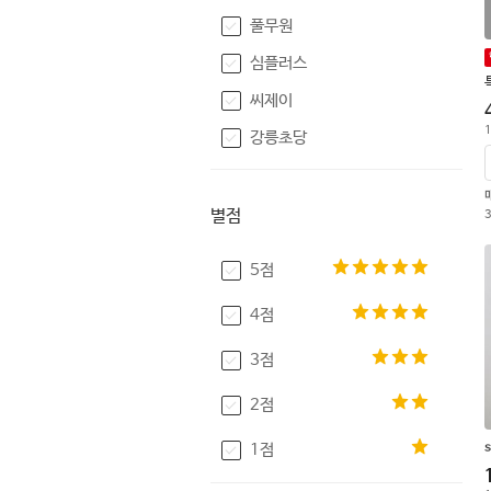
풀무원
심플러스
씨제이
1
강릉초당
별점
5점
4점
3점
2점
1점