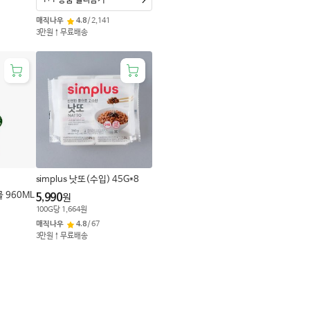
1+1 상품 골라담기
매직나우
4.8
/
2,141
3만원↑무료배송
simplus 낫또(수입) 45G*8
 960ML
5,990
원
100
G
당
1,664
원
매직나우
4.8
/
67
3만원↑무료배송