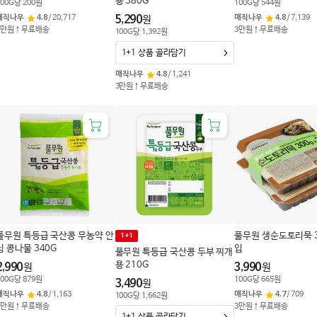
용 380G
00
G
당
200
원
100
G
당
544
원
매직나우
4.8
/
20,717
5,290
매직나우
4.8
/
7,139
원
3만원↑무료배송
3만원↑무료배송
100
G
당
1,392
원
1+1 상품 골라담기
매직나우
4.8
/
1,241
3만원↑무료배송
풀무원 특등급 국산콩 무농약 안
풀무원 생순도토리묵 3
1+1
심 콩나물 340G
입
풀무원 특등급 국산콩 두부 찌개
용 210G
2,990
3,990
원
원
00
G
당
879
원
100
G
당
665
원
3,490
원
매직나우
4.8
/
1,163
매직나우
4.7
/
709
100
G
당
1,662
원
3만원↑무료배송
3만원↑무료배송