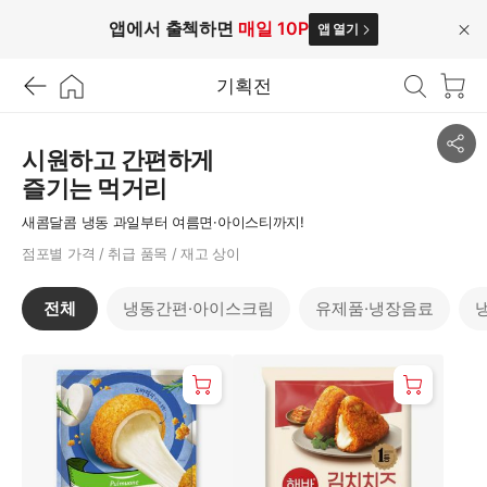
앱에서 출첵하면
매일 10P
앱 열기
닫
기
기획전
공
시원하고 간편하게
유
즐기는 먹거리
하
기
새콤달콤 냉동 과일부터 여름면·아이스티까지!
점포별 가격 / 취급 품목 / 재고 상이
전체
냉동간편·아이스크림
유제품·냉장음료
전
체