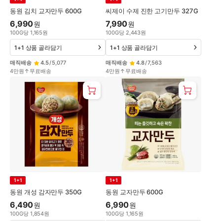
동원 김치 교자만두 600G
씨제이 수제 진한 고기만두 327G
6,990
7,990
원
원
100
G
당
1,165
원
100
G
당
2,443
원
1+1 상품 골라담기
1+1 상품 골라담기
매직배송
4.5
/
5,077
매직배송
4.8
/
7,563
4만원↑무료배송
4만원↑무료배송
1+1
1+1
동원 개성 감자만두 350G
동원 교자만두 600G
6,490
6,990
원
원
100
G
당
1,854
원
100
G
당
1,165
원