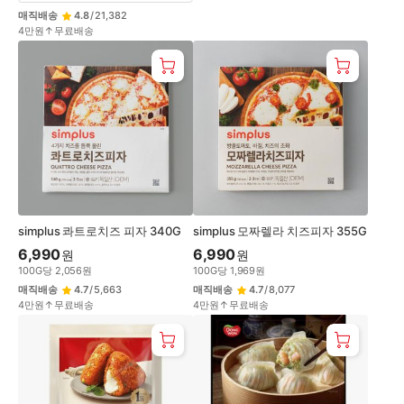
매직배송
4.8
/
21,382
4만원↑무료배송
simplus 콰트로치즈 피자 340G
simplus 모짜렐라 치즈피자 355G
6,990
6,990
원
원
100
G
당
2,056
원
100
G
당
1,969
원
매직배송
4.7
/
5,663
매직배송
4.7
/
8,077
4만원↑무료배송
4만원↑무료배송