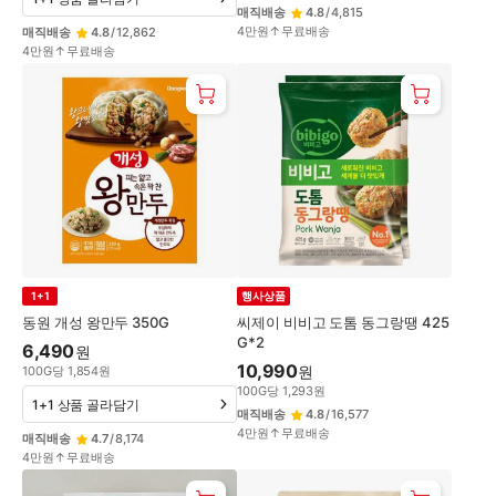
매직배송
4.8
/
4,815
4만원↑무료배송
매직배송
4.8
/
12,862
4만원↑무료배송
1+1
행사상품
동원 개성 왕만두 350G
씨제이 비비고 도톰 동그랑땡 425
G*2
6,490
원
10,990
원
100
G
당
1,854
원
100
G
당
1,293
원
1+1 상품 골라담기
매직배송
4.8
/
16,577
4만원↑무료배송
매직배송
4.7
/
8,174
4만원↑무료배송