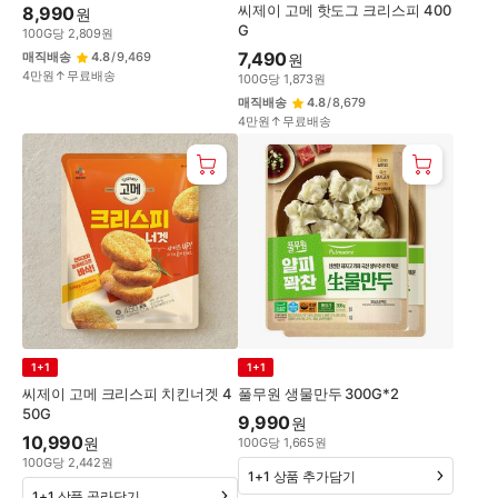
씨제이 고메 핫도그 크리스피 400
8,990
원
G
100
G
당
2,809
원
7,490
매직배송
4.8
/
9,469
원
4만원↑무료배송
100
G
당
1,873
원
매직배송
4.8
/
8,679
4만원↑무료배송
1+1
1+1
씨제이 고메 크리스피 치킨너겟 4
풀무원 생물만두 300G*2
50G
9,990
원
10,990
원
100
G
당
1,665
원
100
G
당
2,442
원
1+1 상품 추가담기
1+1 상품 골라담기