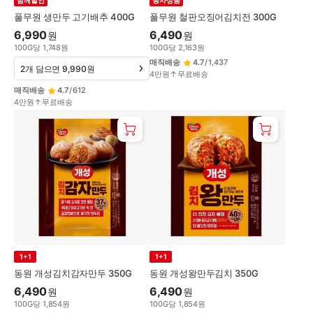
함께할인
행사상품
풀무원 생만두 고기배추 400G
풀무원 철판오징어김치전 300G
6,990
6,490
원
원
100
G
당
1,748
원
100
G
당
2,163
원
매직배송
4.7
/
1,437
2개 담으면 9,990원
4만원↑무료배송
매직배송
4.7
/
612
4만원↑무료배송
1+1
1+1
동원 개성김치감자만두 350G
동원 개성왕만두김치 350G
6,490
6,490
원
원
100
G
당
1,854
원
100
G
당
1,854
원