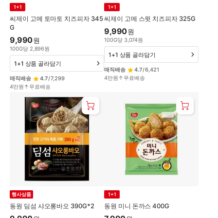
1+1
1+1
씨제이 고메 토마토 치즈피자 345
씨제이 고메 스윗 치즈피자 325G
G
9,990
원
9,990
원
100
G
당
3,074
원
100
G
당
2,896
원
1+1 상품 골라담기
1+1 상품 골라담기
매직배송
4.7
/
6,421
4만원↑무료배송
매직배송
4.7
/
7,299
4만원↑무료배송
행사상품
1+1
동원 딤섬 샤오롱바오 390G*2
동원 미니 돈까스 400G