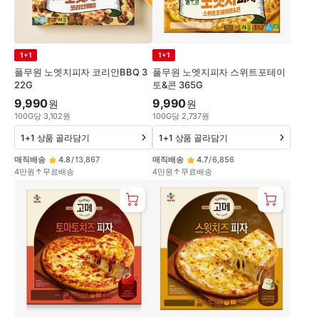
1+1
1+1
풀무원 노엣지피자 코리안BBQ 3
풀무원 노엣지피자 스위트포테이
22G
토&콘 365G
9,990
9,990
원
원
100
G
당
3,102
원
100
G
당
2,737
원
1+1 상품 골라담기
1+1 상품 골라담기
매직배송
4.8
/
13,867
매직배송
4.7
/
6,856
4만원↑무료배송
4만원↑무료배송