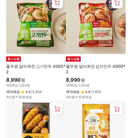
행사상품
행사상품
풀무원 얄피꽉찬 고기만두 400G*
풀무원 얄피꽉찬 김치만두 400G*
2
2
8,990
8,990
원
원
100
G
당
1,124
원
100
G
당
1,124
원
매직배송
4.8
/
5,934
매직배송
4.8
/
7,402
4만원↑무료배송
4만원↑무료배송