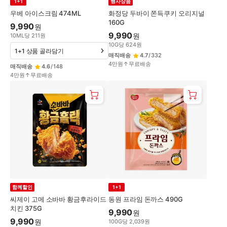
1+1
행사상품
우베 아이스크림 474ML
화정당 두바이 쫀득쿠키 오리지널
160G
9,990
원
9,990
원
10
ML
당
211
원
10
G
당
624
원
1+1 상품 골라담기
매직배송
4.7
/
332
4만원↑무료배송
매직배송
4.6
/
148
4만원↑무료배송
함께할인
1+1
씨제이 고메 소바바 황금후라이드
동원 프라임 돈까스 490G
치킨 375G
9,990
원
9,990
원
100
G
당
2,039
원