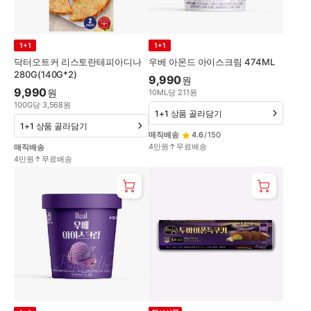
1+1
1+1
닥터오트커 리스토란테피아디나
우베 아몬드 아이스크림 474ML
280G(140G*2)
9,990
원
9,990
원
10
ML
당
211
원
100
G
당
3,568
원
1+1 상품 골라담기
1+1 상품 골라담기
매직배송
4.6
/
150
4만원↑무료배송
매직배송
4만원↑무료배송