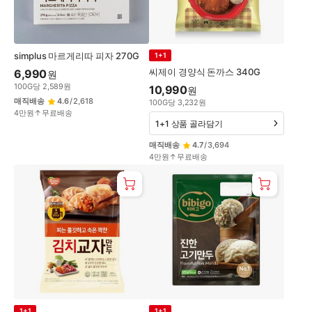
simplus 마르게리따 피자 270G
1+1
씨제이 경양식 돈까스 340G
6,990
원
100
G
당
2,589
원
10,990
원
매직배송
4.6
/
2,618
100
G
당
3,232
원
4만원↑무료배송
1+1 상품 골라담기
매직배송
4.7
/
3,694
4만원↑무료배송
1+1
1+1