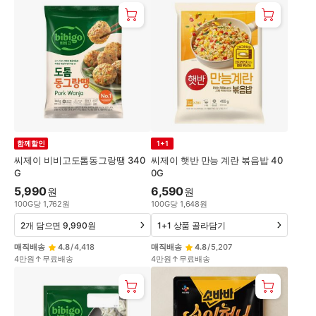
함께할인
1+1
씨제이 비비고도톰동그랑땡 340
씨제이 햇반 만능 계란 볶음밥 40
G
0G
5,990
6,590
원
원
100
G
당
1,762
원
100
G
당
1,648
원
2개 담으면 9,990원
1+1 상품 골라담기
매직배송
4.8
/
4,418
매직배송
4.8
/
5,207
4만원↑무료배송
4만원↑무료배송