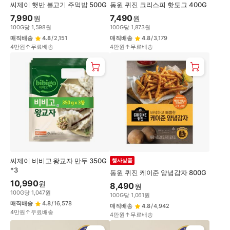
씨제이 햇반 불고기 주먹밥 500G
동원 퀴진 크리스피 핫도그 400G
7,990
7,490
원
원
100
G
당
1,598
원
100
G
당
1,873
원
매직배송
4.8
/
2,151
매직배송
4.8
/
3,179
4만원↑무료배송
4만원↑무료배송
씨제이 비비고 왕교자 만두 350G
행사상품
*3
동원 퀴진 케이준 양념감자 800G
10,990
원
8,490
원
100
G
당
1,047
원
100
G
당
1,061
원
매직배송
4.8
/
16,578
매직배송
4.8
/
4,942
4만원↑무료배송
4만원↑무료배송