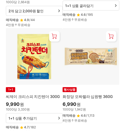
100
G
당
2,664
원
1+1 상품 골라담기
2개 담고 2,000원 할인
매직배송
4.6
/
195
4만원↑무료배송
매직배송
4.9
/
44
4만원↑무료배송
1+1
행사상품
씨제이 크리스피 치킨텐더 300G
화정당 모짜렐라 십원빵 360G
9,990
6,990
원
원
100
G
당
3,330
원
100
G
당
1,942
원
매직배송
4.6
/
1,113
1+1 상품 추가담기
4만원↑무료배송
매직배송
4.7
/
182