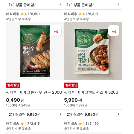
1+1 상품 골라담기
1+1 상품 골라담기
매직배송
4.7
/
6,601
매직배송
4.7
/
6,319
4만원↑무료배송
4만원↑무료배송
함께할인
함께할인
씨제이 비비고 통새우 만두 200G
씨제이 비비고한입떡갈비 320G
8,490
5,990
원
원
100
G
당
4,245
원
100
G
당
1,872
원
2개 담으면 9,990원
2개 담으면 9,990원
매직배송
4.7
/
2,615
매직배송
4.8
/
5,490
4만원↑무료배송
4만원↑무료배송