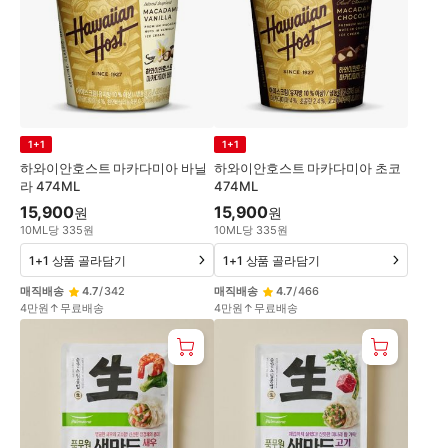
1+1
1+1
하와이안호스트 마카다미아 바닐
하와이안호스트 마카다미아 초코
라 474ML
474ML
15,900
15,900
원
원
10
ML
당
335
원
10
ML
당
335
원
1+1 상품 골라담기
1+1 상품 골라담기
매직배송
4.7
/
342
매직배송
4.7
/
466
4만원↑무료배송
4만원↑무료배송