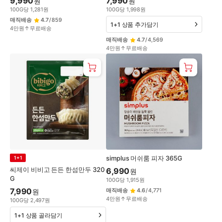
9,990
7,990
원
원
100
G
당
1,281
원
100
G
당
1,998
원
매직배송
4.7
/
859
1+1 상품 추가담기
4만원↑무료배송
매직배송
4.7
/
4,569
4만원↑무료배송
simplus 머쉬룸 피자 365G
1+1
씨제이 비비고 든든 한섬만두 320
6,990
원
G
100
G
당
1,915
원
7,990
매직배송
4.6
/
4,771
원
4만원↑무료배송
100
G
당
2,497
원
1+1 상품 골라담기