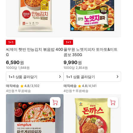
1+1
1+1
씨제이 햇반 만능김치 볶음밥 400
풀무원 노엣지피자 토마토&미트
G
콤보 350G
6,590
9,990
원
원
100
G
당
1,648
원
100
G
당
2,854
원
1+1 상품 골라담기
1+1 상품 골라담기
매직배송
4.8
/
3,102
매직배송
4.8
/
4,141
4만원↑무료배송
4만원↑무료배송