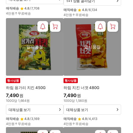
1+1 상품 골라담기
매직배송
4.8
/
7,708
매직배송
4.8
/
6,134
4만원↑무료배송
4만원↑무료배송
일시품절
일시품절
행사상품
행사상품
하림 용가리 치킨 450G
하림 치킨 너겟 480G
7,490
7,490
원
원
100
G
당
1,664
원
100
G
당
1,560
원
대체상품 보기
대체상품 보기
매직배송
4.8
/
3,169
매직배송
4.9
/
4,413
4만원↑무료배송
4만원↑무료배송