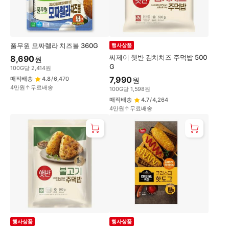
풀무원 모짜렐라 치즈볼 360G
행사상품
씨제이 햇반 김치치즈 주먹밥 500
8,690
원
G
100
G
당
2,414
원
7,990
매직배송
4.8
/
6,470
원
4만원↑무료배송
100
G
당
1,598
원
매직배송
4.7
/
4,264
4만원↑무료배송
행사상품
행사상품