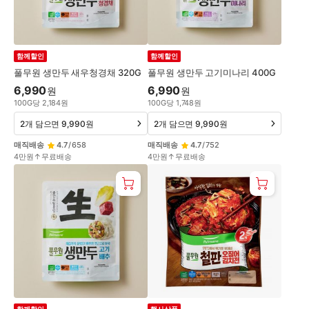
함께할인
함께할인
풀무원 생만두 새우청경채 320G
풀무원 생만두 고기미나리 400G
6,990
6,990
원
원
100
G
당
2,184
원
100
G
당
1,748
원
2개 담으면 9,990원
2개 담으면 9,990원
매직배송
4.7
/
658
매직배송
4.7
/
752
4만원↑무료배송
4만원↑무료배송