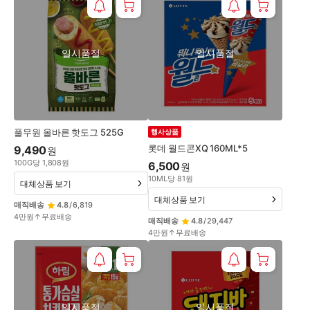
일시품절
일시품절
풀무원 올바른 핫도그 525G
행사상품
롯데 월드콘XQ 160ML*5
9,490
원
100
G
당
1,808
원
6,500
원
10
ML
당
81
원
대체상품 보기
대체상품 보기
매직배송
4.8
/
6,819
4만원↑무료배송
매직배송
4.8
/
29,447
4만원↑무료배송
일시품절
일시품절