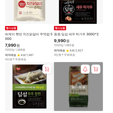
행사상품
행사상품
씨제이 햇반 치즈닭갈비 주먹밥 5
동원 딤섬 새우 하가우 300G*2
00G
9,990
원
7,990
원
100
G
당
1,665
원
100
G
당
1,598
원
매직배송
4.8
/
2,927
4만원↑무료배송
매직배송
4.8
/
1,487
4만원↑무료배송
일시품절