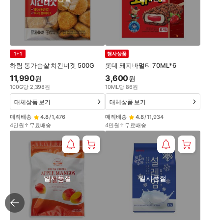
1+1
행사상품
하림 통가슴살 치킨너겟 500G
롯데 돼지바멀티 70ML*6
11,990
3,600
원
원
100
G
당
2,398
원
10
ML
당
86
원
대체상품 보기
대체상품 보기
매직배송
4.8
/
1,476
매직배송
4.8
/
11,934
4만원↑무료배송
4만원↑무료배송
일시품절
일시품절