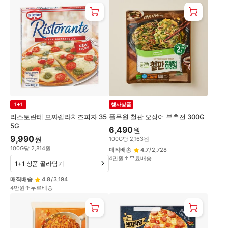
1+1
행사상품
리스토란테 모짜렐라치즈피자 35
풀무원 철판 오징어 부추전 300G
5G
6,490
원
9,990
원
100
G
당
2,163
원
100
G
당
2,814
원
매직배송
4.7
/
2,728
4만원↑무료배송
1+1 상품 골라담기
매직배송
4.8
/
3,194
4만원↑무료배송