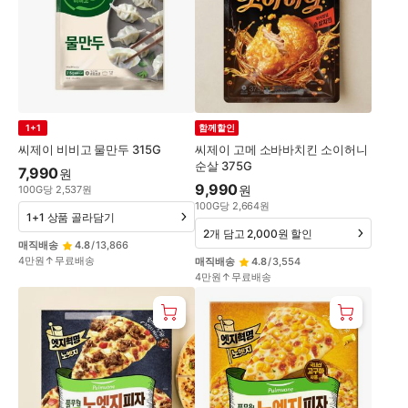
1+1
함께할인
씨제이 비비고 물만두 315G
씨제이 고메 소바바치킨 소이허니
순살 375G
7,990
원
9,990
원
100
G
당
2,537
원
100
G
당
2,664
원
1+1 상품 골라담기
2개 담고 2,000원 할인
매직배송
4.8
/
13,866
4만원↑무료배송
매직배송
4.8
/
3,554
4만원↑무료배송