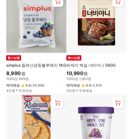
행사상품
행사상품
simplus 칠레산냉동블루베리 1KG
씨제이 백설 너비아니 560G
8,990
10,990
원
원
100
G
당
899
원
100
G
당
1,963
원
매직배송
4.8
/
45,966
매직배송
4.8
/
2,874
4만원↑무료배송
4만원↑무료배송