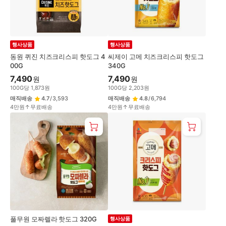
행사상품
행사상품
동원 퀴진 치즈크리스피 핫도그 4
씨제이 고메 치즈크리스피 핫도그
00G
340G
7,490
7,490
원
원
100
G
당
1,873
원
100
G
당
2,203
원
매직배송
4.7
/
3,593
매직배송
4.8
/
6,794
4만원↑무료배송
4만원↑무료배송
풀무원 모짜렐라 핫도그 320G
행사상품