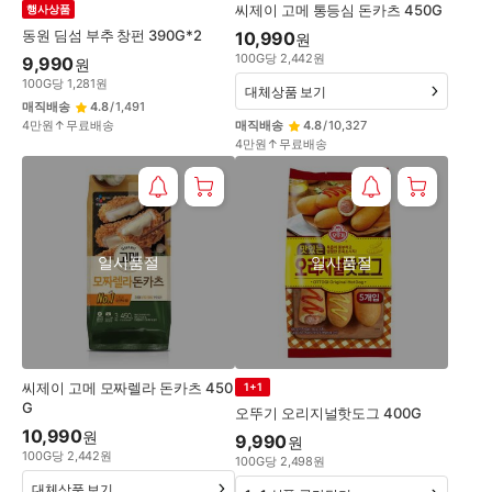
씨제이 고메 통등심 돈카츠 450G
행사상품
동원 딤섬 부추 창펀 390G*2
10,990
원
100
G
당
2,442
원
9,990
원
100
G
당
1,281
원
대체상품 보기
매직배송
4.8
/
1,491
4만원↑무료배송
매직배송
4.8
/
10,327
4만원↑무료배송
일시품절
일시품절
씨제이 고메 모짜렐라 돈카츠 450
1+1
G
오뚜기 오리지널핫도그 400G
10,990
원
9,990
원
100
G
당
2,442
원
100
G
당
2,498
원
대체상품 보기