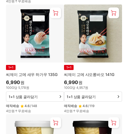
4만원↑무료배송
1+1
1+1
씨제이 고메 새우 하가우 135G
씨제이 고메 샤오롱바오 141G
6,990
6,990
원
원
100
G
당
5,178
원
100
G
당
4,957
원
1+1 상품 골라담기
1+1 상품 골라담기
매직배송
4.6
/
148
매직배송
4.6
/
119
4만원↑무료배송
4만원↑무료배송