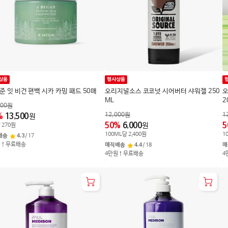
상품
행사상품
준 잇 비건 편백 시카 카밍 패드 50매
오리지널소스 코코넛 시어버터 샤워젤 250
오
ML
2
000
원
12,000
원
1
%
13,500
원
50
%
6,000
5
원
당
270
원
100
ML
당
2,400
원
1
배송
4.3
/
17
원↑무료배송
매직배송
4.4
/
18
매
4만원↑무료배송
4