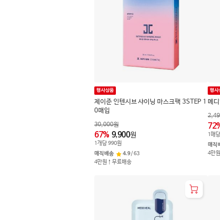
행사상품
행사
제이준 인텐시브 샤이닝 마스크팩 3STEP 1
메디
0매입
2,4
30,000
원
72
67
%
9,900
원
1
매
1
개
당
990
원
매직
4만
매직배송
4.9
/
63
4만원↑무료배송