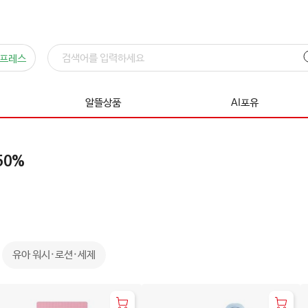
프레스
알뜰상품
AI포유
50%
유아 워시·로션·세제