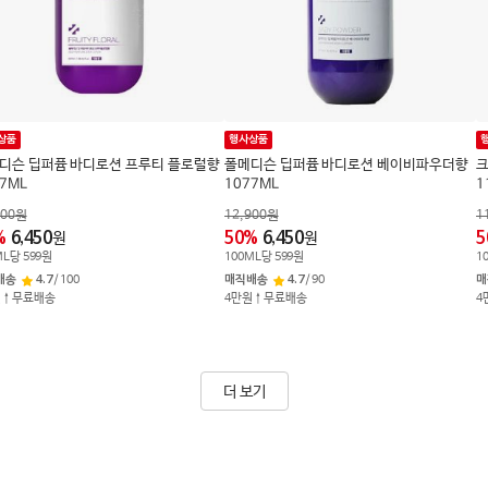
상품
행사상품
디슨 딥퍼퓸 바디로션 프루티 플로럴향
폴메디슨 딥퍼퓸 바디로션 베이비파우더향
크
7ML
1077ML
1
900
원
12,900
원
1
%
6,450
50
%
6,450
5
원
원
ML
당
599
원
100
ML
당
599
원
1
배송
4.7
/
100
매직배송
4.7
/
90
매
원↑무료배송
4만원↑무료배송
4
더 보기