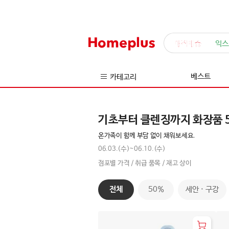
매직배송
익스
베스트
카테고리
기초부터 클렌징까지 화장품 
온가족이 함께 부담 없이 채워보세요.
06.03.(수)~06.10.(수)
점포별 가격 / 취급 품목 / 재고 상이
전체
50%
세안 · 구강
전
체