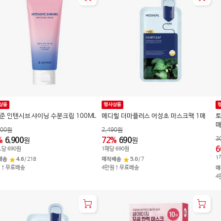
상품
행사상품
준 인텐시브 샤이닝 수분크림 100ML
메디힐 더마플러스 어성초 마스크팩 1매
토
900
원
2,490
원
3
%
6,900
72
%
690
원
원
6
L
당
690
원
1
매
당
690
원
1
배송
4.6
/
218
매직배송
5.0
/
7
원↑무료배송
4만원↑무료배송
매
4