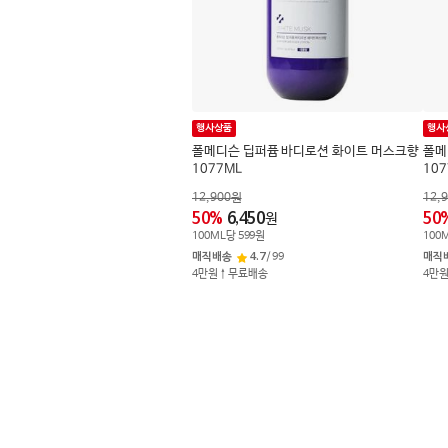
행사상품
행사
폴메디슨 딥퍼퓸 바디로션 화이트 머스크향
폴메
1077ML
107
12,900
원
12,
50
%
6,450
50
원
100
ML
당
599
원
100
매직배송
4.7
/
99
매직
4만원↑무료배송
4만