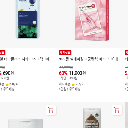
상품
행사상품
힐 더마플러스 시카 마스크팩 1매
토리든 셀메이징 모공탄력 마스크 10매
티
90
원
30,000
원
1
%
690
60
%
11,900
5
원
원
당
690
원
1
개
당
1,190
원
1
배송
5.0
/
4
매직배송
2.7
/
7
매
원↑무료배송
4만원↑무료배송
4