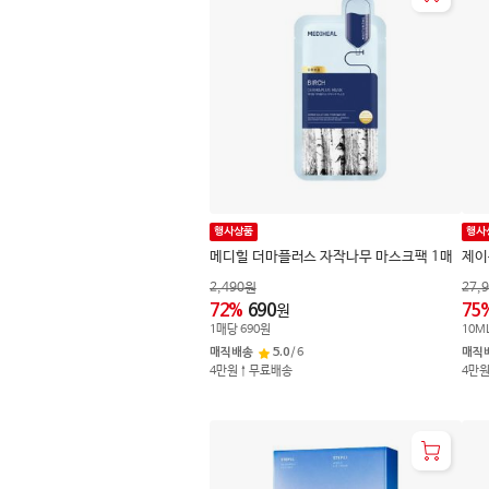
행사상품
행사
메디힐 더마플러스 자작나무 마스크팩 1매
제이
2,490
원
27,
72
%
690
75
원
1
매
당
690
원
10
M
매직배송
5.0
/
6
매직
4만원↑무료배송
4만