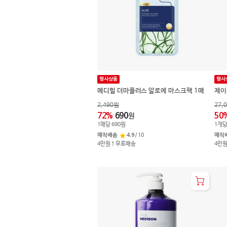
행사상품
행사
메디힐 더마플러스 알로에 마스크팩 1매
제이
2,490
원
27,
72
%
690
50
원
1
매
당
690
원
1
개
매직배송
4.9
/
10
매직
4만원↑무료배송
4만