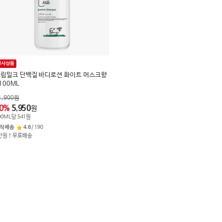
행사상품
림밀크 단백질 바디로션 화이트 머스크향
100ML
1,900
원
0
%
5,950
원
00
ML
당
541
원
직배송
4.6
/
190
만원↑무료배송