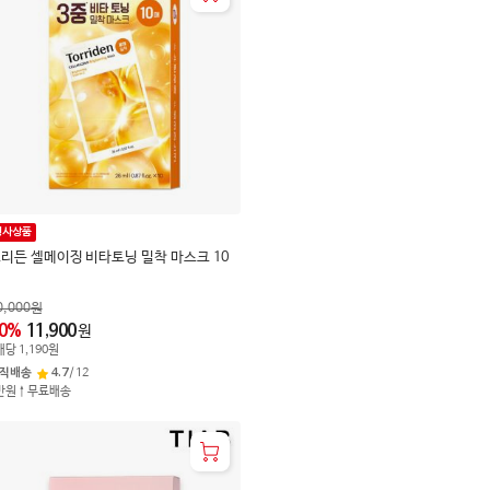
행사상품
리든 셀메이징 비타토닝 밀착 마스크 10
매
0,000
원
0
%
11,900
원
개
당
1,190
원
직배송
4.7
/
12
만원↑무료배송