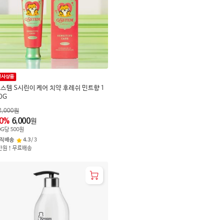
행사상품
스템 S시린이 케어 치약 후레쉬 민트향 1
0G
2,000
원
0
%
6,000
원
0
G
당
500
원
직배송
4.3
/
3
만원↑무료배송