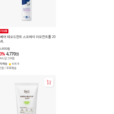
행사상품
베아 데오드란트 스프레이 더모컨트롤 20
ML
5,900
원
0
%
4,770
원
0
ML
당
239
원
직배송
4.9
/
8
만원↑무료배송