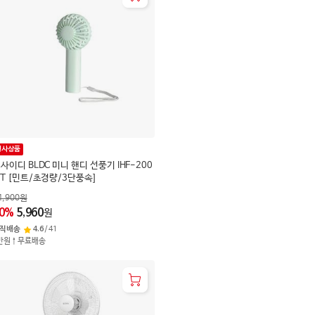
행사상품
사이디 BLDC 미니 핸디 선풍기 IHF-200
T [민트/초경량/3단풍속]
4,900
원
0
%
5,960
원
직배송
4.6
/
41
만원↑무료배송