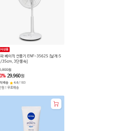
행사상품
파 베이직 선풍기 ENF-3562S [날개:5
/35cm, 3단풍속]
4,900
원
0
%
29,960
원
직배송
4.6
/
183
만원↑무료배송