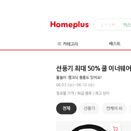
매직배송
익스
베스트
카테고리
선풍기 최대 50% 쿨 이너웨어
물놀이·캠크닉 용품도 있어요!
06.03.(수)~06.10.(수)
점포별 가격 / 취급 품목 / 재고 상이
전체
선풍기
썬케어 외
전
체