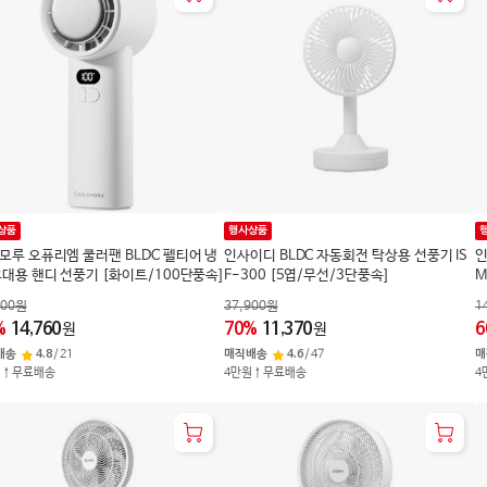
상품
행사상품
모루 오퓨리엠 쿨러팬 BLDC 펠티어 냉
인사이디 BLDC 자동회전 탁상용 선풍기 IS
인
휴대용 핸디 선풍기 [화이트/100단풍속]
F-300 [5엽/무선/3단풍속]
M
900
원
37,900
원
1
%
14,760
70
%
11,370
6
원
원
배송
4.8
/
21
매직배송
4.6
/
47
매
원↑무료배송
4만원↑무료배송
4