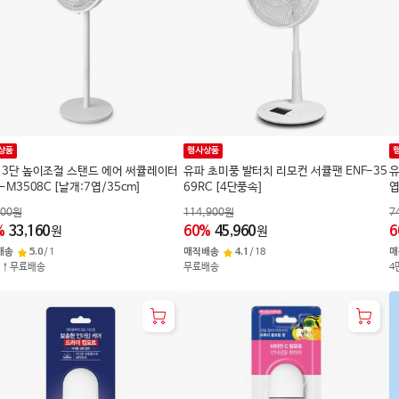
상품
행사상품
 3단 높이조절 스탠드 에어 써큘레이터
유파 초미풍 발터치 리모컨 서큘팬 ENF-35
유
-M3508C [날개:7엽/35cm]
69RC [4단풍속]
엽
900
원
114,900
원
7
%
33,160
60
%
45,960
6
원
원
배송
5.0
/
1
매직배송
4.1
/
18
매
원↑무료배송
무료배송
4