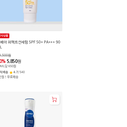
행사상품
베아 퍼펙트선세럼 SPF 50+ PA+++ 90
L
9,500
원
0
%
5,850
원
0
ML
당
650
원
직배송
4.7
/
540
만원↑무료배송