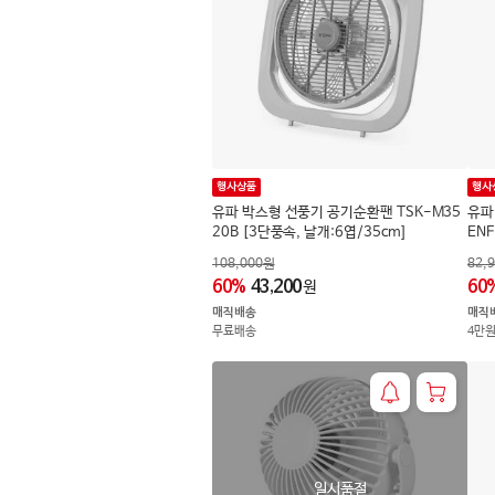
행사상품
행사
유파 박스형 선풍기 공기순환팬 TSK-M35
유파
20B [3단풍속, 날개:6엽/35cm]
ENF
108,000
원
82,
60
%
43,200
60
원
매직배송
매직
무료배송
4만
일시품절