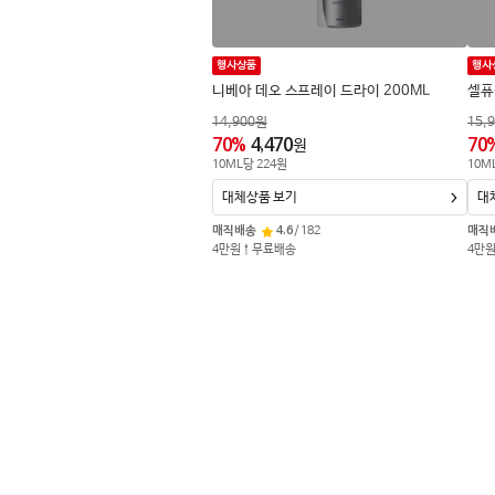
행사상품
행사
니베아 데오 스프레이 드라이 200ML
셀퓨
14,900
원
15,
70
%
4,470
70
원
10
ML
당
224
원
10
M
대체상품 보기
대
매직배송
4.6
/
182
매직
4만원↑무료배송
4만