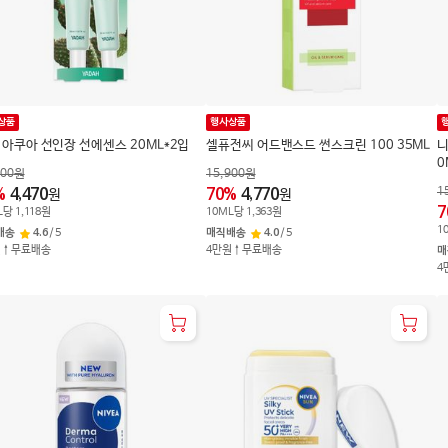
상품
행사상품
 아쿠아 선인장 선에센스 20ML*2입
셀퓨전씨 어드밴스드 썬스크린 100 35ML
니
0
900
원
15,900
원
1
%
4,470
70
%
4,770
원
원
7
L
당
1,118
원
10
ML
당
1,363
원
1
배송
4.6
/
5
매직배송
4.0
/
5
원↑무료배송
4만원↑무료배송
매
4