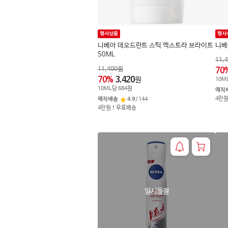
행사상품
행사
니베아 데오드란트 스틱 엑스트라 브라이트
니베
50ML
11,
11,400
원
70
70
%
3,420
원
10
M
10
ML
당
684
원
매직
4만
매직배송
4.9
/
144
4만원↑무료배송
일시품절