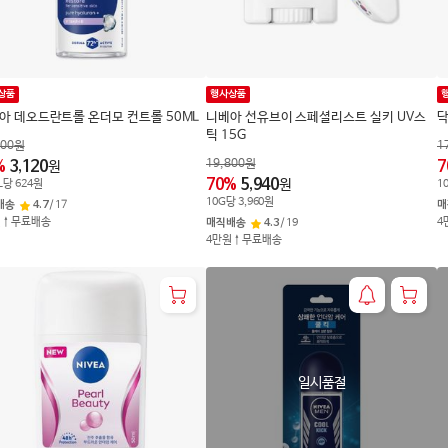
상품
행사상품
아 데오드란트롤 온더모 컨트롤 50ML
니베아 선유브이 스페셜리스트 실키 UV스
닥
틱 15G
400
원
1
19,800
원
%
3,120
7
원
70
%
5,940
원
L
당
624
원
1
10
G
당
3,960
원
배송
4.7
/
17
매
원↑무료배송
4
매직배송
4.3
/
19
4만원↑무료배송
일시품절