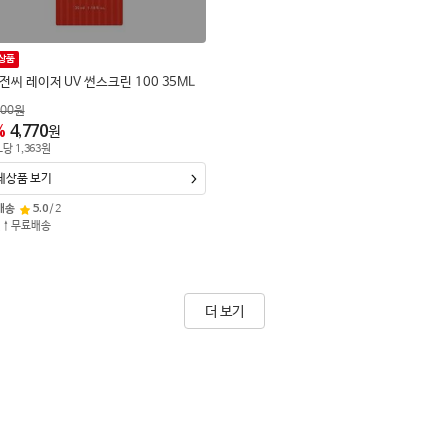
상품
전씨 레이저 UV 썬스크린 100 35ML
900
원
%
4,770
원
L
당
1,363
원
체상품 보기
배송
5.0
/
2
원↑무료배송
더 보기