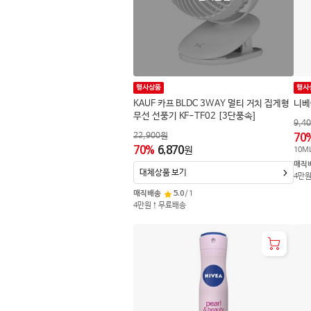
행사상품
행사
KAUF 카프 BLDC 3WAY 멀티 거치 집게형
니베
무선 선풍기 KF-TF02 [3단풍속]
9,4
22,900
원
70
70
%
6,870
원
10
M
매직
대체상품 보기
4만
매직배송
5.0
/
1
4만원↑무료배송