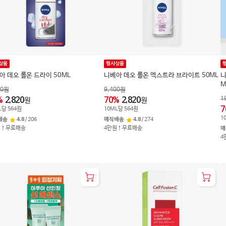
상품
행사상품
아 데오 롤온 드라이 50ML
니베아 데오 롤온 엑스트라 브라이트 50ML
니
M
00
원
9,400
원
1
%
2,820
70
%
2,820
원
원
7
L
당
564
원
10
ML
당
564
원
1
배송
4.8
/
206
매직배송
4.8
/
274
원↑무료배송
4만원↑무료배송
매
4