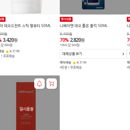
상품
행사상품
아 데오드란트 스틱 펄뷰티 50ML
니베아맨 데오 롤온 쿨킥 50ML
니
400
원
9,400
원
9
%
3,420
70
%
2,820
7
원
원
L
당
684
원
10
ML
당
564
원
1
배송
4.7
/
98
대체상품 보기
원↑무료배송
매직배송
4.7
/
96
매
4만원↑무료배송
4
일시품절