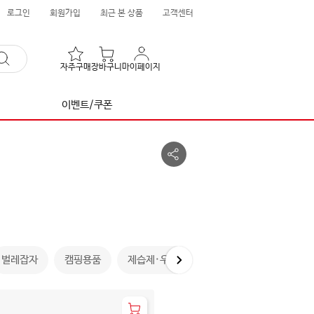
로그인
회원가입
최근 본 상품
고객센터
자주구매
장바구니
마이페이지
이벤트/쿠폰
공
유
하
기
벌레잡자
캠핑용품
제습제·우산
[판매자택배]여름대비