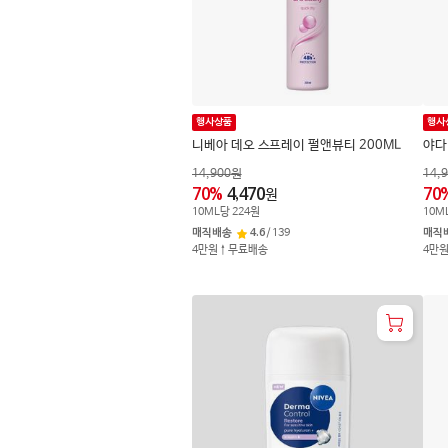
행사상품
행사
니베아 데오 스프레이 펄앤뷰티 200ML
야다
14,900
원
14,
70
%
4,470
70
원
10
ML
당
224
원
10
M
매직배송
4.6
/
139
매직
4만원↑무료배송
4만