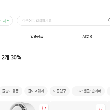
프레스
알뜰상품
AI포유
 2개 30%
물놀이 용품
쿨이너웨어
여름침구
모자·샌들·슬리퍼