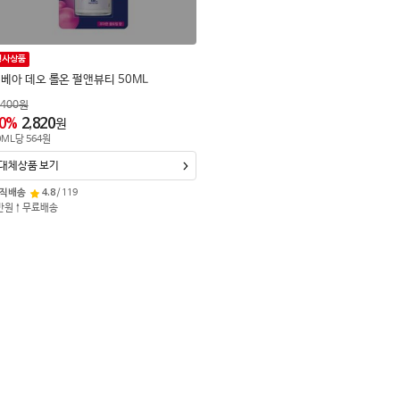
행사상품
베아 데오 롤온 펄앤뷰티 50ML
,400
원
0
%
2,820
원
0
ML
당
564
원
대체상품 보기
직배송
4.8
/
119
만원↑무료배송