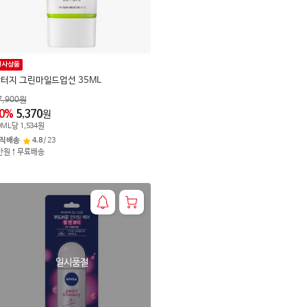
행사상품
터지 그린마일드업선 35ML
7,900
원
0
%
5,370
원
0
ML
당
1,534
원
직배송
4.8
/
23
만원↑무료배송
일시품절