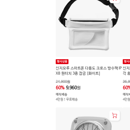
행사상품
행사
신지모루 스마트폰 다용도 크로스 방수팩 IP
신지
X8 원터치 3중 잠금 [화이트]
각 
24,900
원
36,
60
%
9,960
60
원
매직배송
매직
4만원↑무료배송
4만