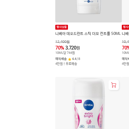
행사상품
행사
니베아 데오드란트 스틱 더모 컨트롤 50ML
니베
12,400
원
10,
70
%
3,720
70
원
10
ML
당
744
원
10
M
매직배송
4.4
/
8
매직
4만원↑무료배송
4만