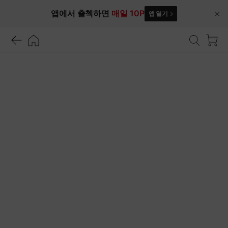
앱에서 출첵하면
매일 10P
앱 열기
닫
기