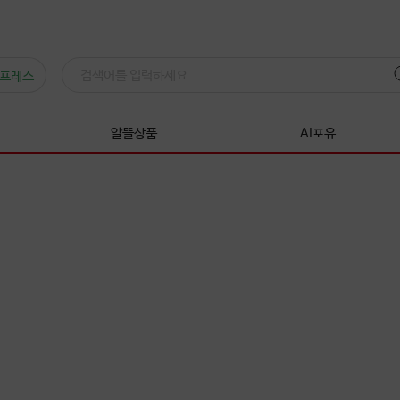
프레스
알뜰상품
AI포유