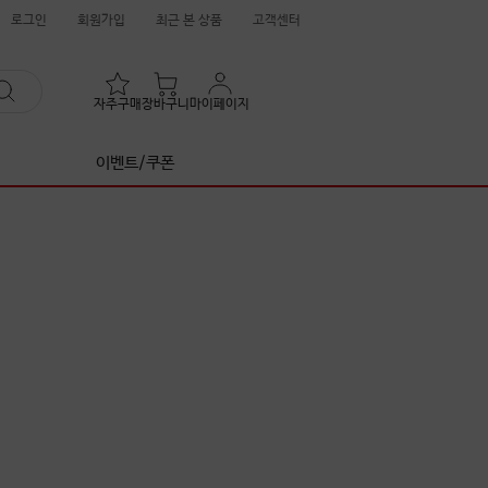
로그인
회원가입
최근 본 상품
고객센터
자주구매
장바구니
마이페이지
이벤트/쿠폰