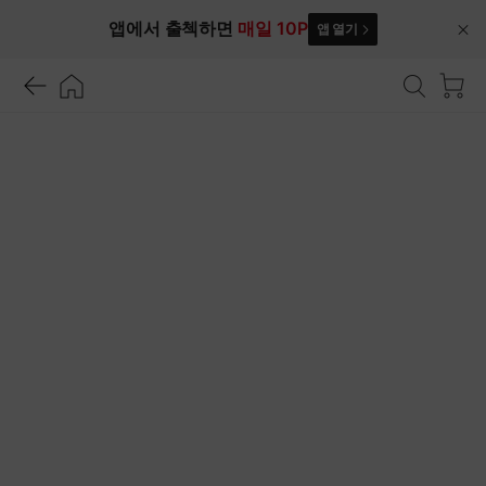
앱에서 출첵하면
매일 10P
앱 열기
닫
기