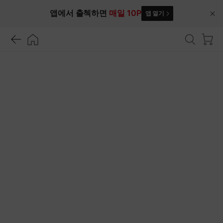
앱에서 출첵하면
매일 10P
앱 열기
닫
기