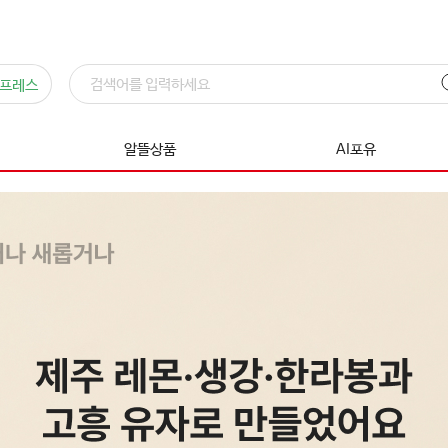
프레스
알뜰상품
AI포유