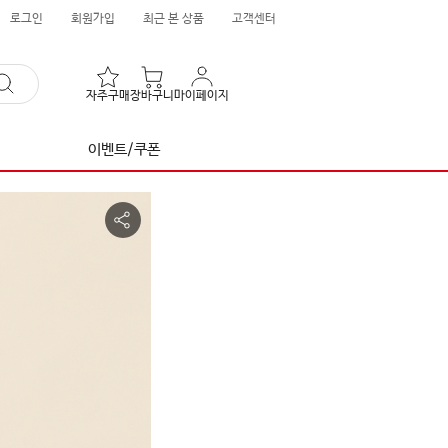
로그인
회원가입
최근 본 상품
고객센터
자주구매
장바구니
마이페이지
이벤트/쿠폰
공
유
하
기