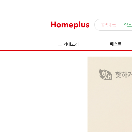
매직배송
익스
베스트
카테고리
핫
하
거
나
새
롭
거
나