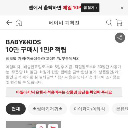
앱에서 출첵하면
매일 10P
앱 열기
닫
기
베이비 기획전
공
BABY&KIDS
유
10만 구매시 1만P 적립
하
기
점포별 가격/취급상품/재고상이/일부품목제외
마일리지 : 배송완료일로 부터 8일후 지급, 적립일로부터 30일간 사용가
능, 주문당 1회 발급. 회원에 한함. 합배송 금액 합산 불가. 상품할인/카드
할인 금액 제외한 실 결제금액 * 행사내용은 당사 사정에 의해 조기종료
마일리지/사은행사 적용여부는 상품명 상단을 확인해 주세요
전체
★썸머기저귀★
아이과자/이유식
분유/
전
체