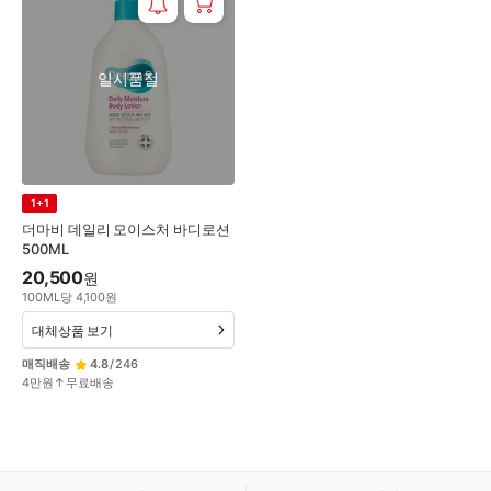
일시품절
1+1
더마비 데일리 모이스처 바디로션
500ML
20,500
원
100
ML
당
4,100
원
대체상품 보기
매직배송
4.8
/
246
4만원↑무료배송