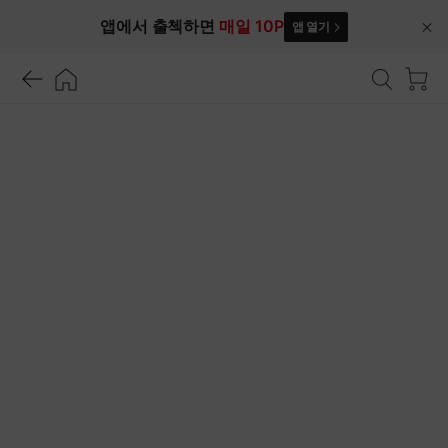
앱에서 출첵하면
매일 10P
앱 열기
닫
기