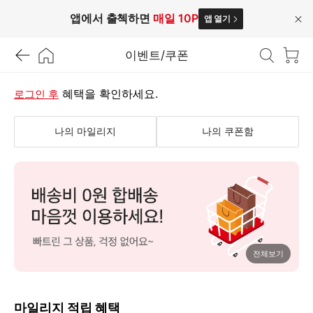
앱에서 출첵하면
매일 10P
앱 열기
닫
기
이벤트/쿠폰
이
벤
혜택을 확인하세요.
로그인 후
트/
쿠
나의 마일리지
나의 쿠폰함
폰
전체보기
마일리지 적립 혜택