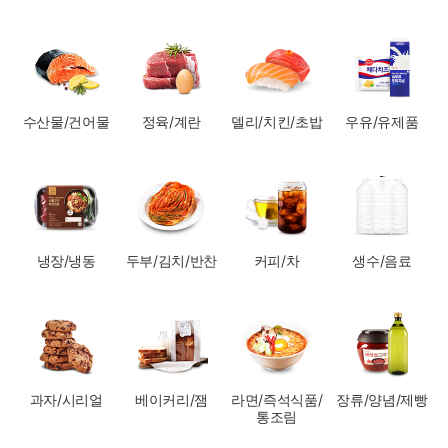
수산물/건어물
정육/계란
델리/치킨/초밥
우유/유제품
냉장/냉동
두부/김치/반찬
커피/차
생수/음료
과자/시리얼
베이커리/잼
라면/즉석식품/
장류/양념/제빵
통조림