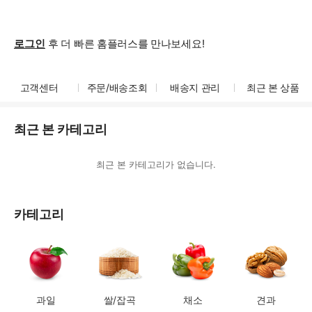
매
직
배
로그인
후 더 빠른 홈플러스를 만나보세요!
송
카
테
고객센터
주문/배송조회
배송지 관리
최근 본 상품
고
리
최근 본 카테고리
최근 본 카테고리가 없습니다.
카테고리
과일
쌀/잡곡
채소
견과