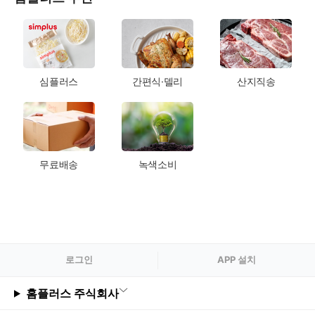
심플러스
간편식·델리
산지직송
무료배송
녹색소비
로그
인
APP 설치
홈플러스 주식회사