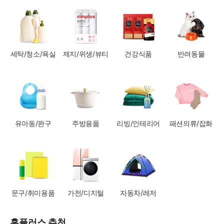
세탁/청소/욕실
제지/위생/뷰티
건강식품
반려동물
유아동/완구
주방용품
리빙/인테리어
패션의류/잡화
문구/취미용품
가전/디지털
자동차/레저
홈플러스 추천