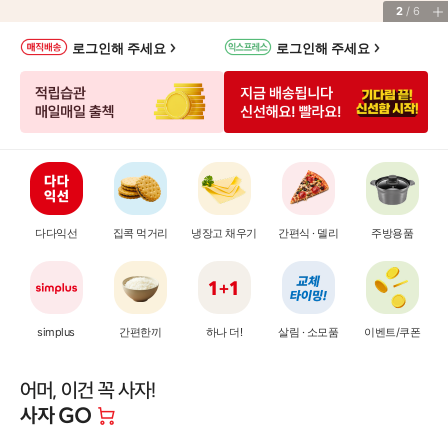
3
/
6
나
로그인해 주세요
로그인해 주세요
의
매
장
정
보
서
비
스
바
다다익선
집콕 먹거리
냉장고 채우기
간편식 · 델리
주방용품
로
가
기
simplus
간편한끼
하나 더!
살림 · 소모품
이벤트/쿠폰
어
머,
이
건
꼭