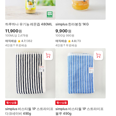
하루하나 유기농 레몬즙 480ML
simplus 한라봉청 1KG
11,900
9,900
원
원
100
ML
당
2,479
원
100
G
당
990
원
매직배송
4.7
/
352
매직배송
4.8
/
73
4만원↑무료배송
4만원↑무료배송
행사상품
행사상품
simplus 바스타월 1P 스트라이프
simplus 바스타월 1P 스트라이프
다크네이비 490g
블루 490g