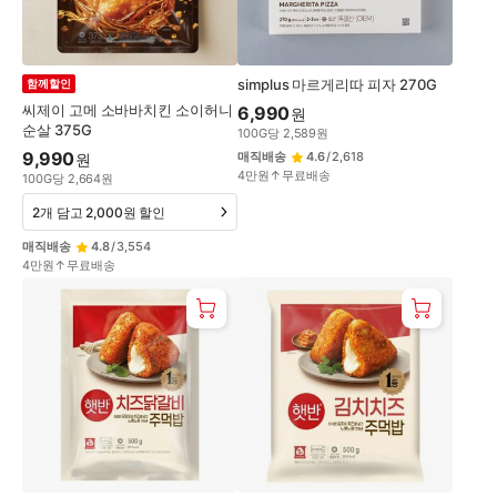
simplus 마르게리따 피자 270G
함께할인
씨제이 고메 소바바치킨 소이허니
6,990
원
순살 375G
100
G
당
2,589
원
9,990
매직배송
4.6
/
2,618
원
4만원↑무료배송
100
G
당
2,664
원
2개 담고 2,000원 할인
매직배송
4.8
/
3,554
4만원↑무료배송