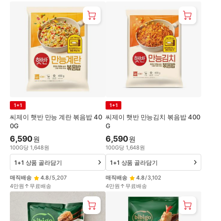
1+1
1+1
씨제이 햇반 만능 계란 볶음밥 40
씨제이 햇반 만능김치 볶음밥 400
0G
G
6,590
6,590
원
원
100
G
당
1,648
원
100
G
당
1,648
원
1+1 상품 골라담기
1+1 상품 골라담기
매직배송
4.8
/
5,207
매직배송
4.8
/
3,102
4만원↑무료배송
4만원↑무료배송