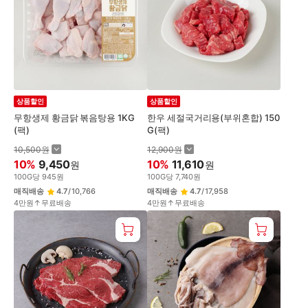
상품할인
상품할인
무항생제 황금닭 볶음탕용 1KG
한우 세절국거리용(부위혼합) 150
(팩)
G(팩)
10,500
원
12,900
원
10
%
9,450
10
%
11,610
원
원
100
G
당
945
원
100
G
당
7,740
원
매직배송
4.7
/
10,766
매직배송
4.7
/
17,958
4만원↑무료배송
4만원↑무료배송