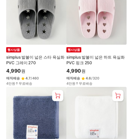
행사상품
행사상품
simplus 발볼이 넓은 스타 욕실화
simplus 발볼이 넓은 하트 욕실화
PVC 그레이 270
PVC 핑크 250
4,990
4,990
원
원
매직배송
4.7
/
460
매직배송
4.6
/
320
4만원↑무료배송
4만원↑무료배송