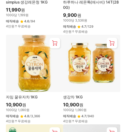
simplus 생강레몬청 1KG
하루하나 레몬톡(애사비) 14T(28
0G)
11,990
원
9,900
원
100
G
당
1,199
원
100
G
당
3,536
원
매직배송
4.6
/
94
4만원↑무료배송
매직배송
4.7
/
129
4만원↑무료배송
자임 꿀유자차 1KG
생강차 1KG
10,900
10,900
원
원
100
G
당
1,090
원
100
G
당
1,090
원
매직배송
4.8
/
3,366
매직배송
4.7
/
940
4만원↑무료배송
4만원↑무료배송