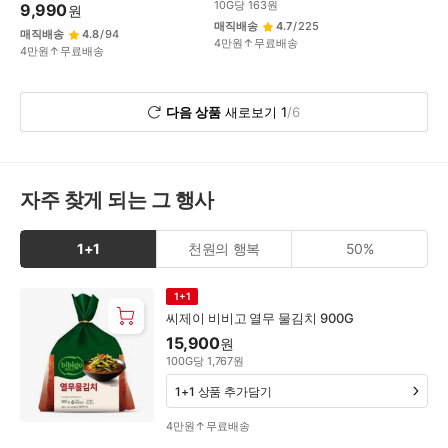
10
G
당
163
원
9,990
원
매직배송
4.7
/
225
매직배송
4.8
/
94
4만원↑무료배송
4만원↑무료배송
다음 상품
새로보기
1
/
6
자주 찾게 되는 그 행사
1+1
천원의 행복
50%
1+1
1+1
씨제이 비비고 열무 물김치 900G
15,900
원
100
G
당
1,767
원
1+1 상품 추가담기
4만원↑무료배송