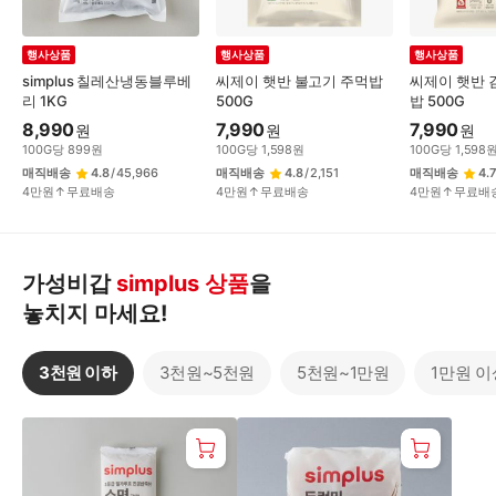
행사상품
행사상품
행사상품
simplus 칠레산냉동블루베
씨제이 햇반 불고기 주먹밥
씨제이 햇반 
리 1KG
500G
밥 500G
8,990
7,990
7,990
원
원
원
100
G
당
899
원
100
G
당
1,598
원
100
G
당
1,598
매직배송
4.8
/
45,966
매직배송
4.8
/
2,151
매직배송
4.7
4만원↑무료배송
4만원↑무료배송
4만원↑무료배
가성비갑
simplus 상품
을
놓치지 마세요!
3천원 이하
3천원~5천원
5천원~1만원
1만원 이
3
천
원
이