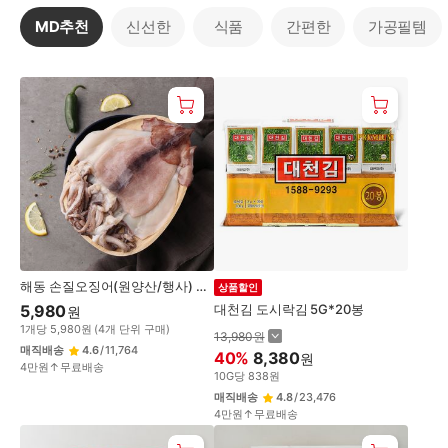
사
MD추천
신선한
식품
간편한
가공필템
자!
사
MD
자
추
GO
천
해동 손질오징어(원양산/행사) 마
상품할인
리
5,980
대천김 도시락김 5G*20봉
원
1
개
당
5,980
원
(
4
개 단위 구매)
13,980
원
매직배송
4.6
/
11,764
40
%
8,380
원
4만원↑무료배송
10
G
당
838
원
매직배송
4.8
/
23,476
4만원↑무료배송