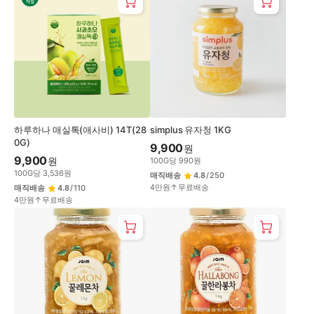
하루하나 매실톡(애사비) 14T(28
simplus 유자청 1KG
0G)
9,900
원
9,900
원
100
G
당
990
원
100
G
당
3,536
원
매직배송
4.8
/
250
4만원↑무료배송
매직배송
4.8
/
110
4만원↑무료배송