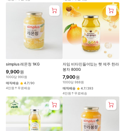
simplus 레몬청 1KG
자임 비타민들어있는 햇 제주 한라
봉차 800G
9,900
원
7,900
원
100
G
당
990
원
100
G
당
988
원
매직배송
4.7
/
90
4만원↑무료배송
매직배송
4.7
/
393
4만원↑무료배송