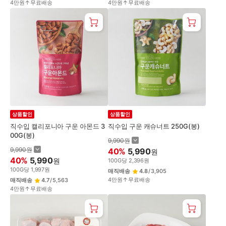
4만원↑무료배송
4만원↑무료배송
상품할인
상품할인
직수입 캘리포니아 구운 아몬드 3
직수입 구운 캐슈너트 250G(봉)
00G(봉)
9,990
원
9,990
원
40
%
5,990
원
40
%
5,990
원
100
G
당
2,396
원
100
G
당
1,997
원
매직배송
4.8
/
3,905
4만원↑무료배송
매직배송
4.7
/
5,563
4만원↑무료배송