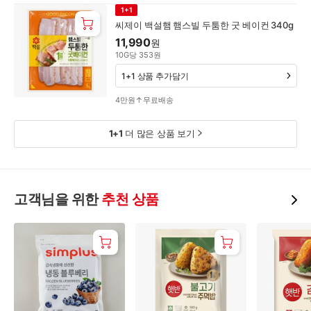
1+1
씨제이 백설햄 햄스빌 두툼한 굿 베이컨 340g
11,990
원
10
G
당
353
원
1+1 상품 추가담기
4만원↑무료배송
1+1
더 많은 상품 보기
고객
님을 위한
추천 상품