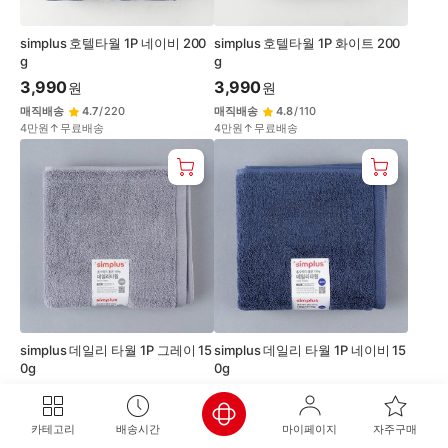
simplus 호텔타월 1P 네이비 200
simplus 호텔타월 1P 화이트 200
g
g
3,990
3,990
원
원
매직배송
4.7
/
220
매직배송
4.8
/
110
4만원↑무료배송
4만원↑무료배송
simplus 데일리 타월 1P 그레이 15
simplus 데일리 타월 1P 네이비 15
0g
0g
2,990
2,990
원
원
매직배송
4.5
/
168
매직배송
4.4
/
143
카테고리
배송시간
마이페이지
자주구매
4만원↑무료배송
4만원↑무료배송
홈