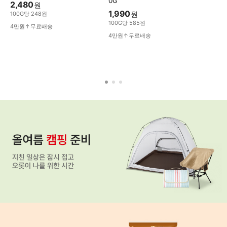
0G
2,480
원
1,990
원
100
G
당
248
원
100
G
당
585
원
4만원↑무료배송
4만원↑무료배송
이
번
주
주
목
할
만
한
테
마