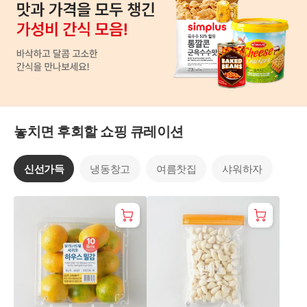
놓치면 후회할 쇼핑 큐레이션
신선가득
냉동창고
여름찻집
샤워하자
신
선
가
득