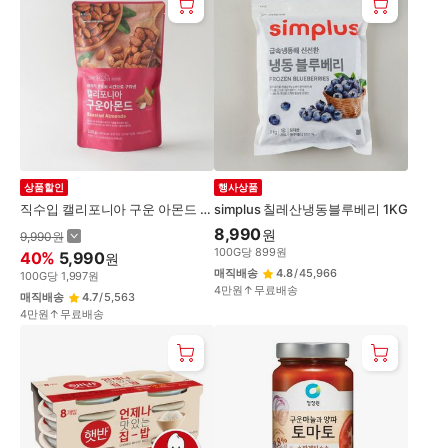
상품할인
행사상품
직수입 캘리포니아 구운 아몬드 3
simplus 칠레산냉동블루베리 1KG
00G(봉)
8,990
원
9,990
원
100
G
당
899
원
40
%
5,990
원
매직배송
4.8
/
45,966
100
G
당
1,997
원
4만원↑무료배송
매직배송
4.7
/
5,563
4만원↑무료배송