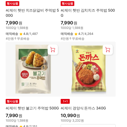
행사상품
행사상품
씨제이 햇반 치즈닭갈비 주먹밥 5
씨제이 햇반 김치치즈 주먹밥 500
00G
G
7,990
7,990
원
원
100
G
당
1,598
원
100
G
당
1,598
원
매직배송
4.8
/
1,487
매직배송
4.7
/
4,264
4만원↑무료배송
4만원↑무료배송
행사상품
1+1
씨제이 햇반 불고기 주먹밥 500G
씨제이 경양식 돈까스 340G
7,990
10,990
원
원
100
G
당
1,598
원
100
G
당
3,232
원
매직배송
4.8
/
2,151