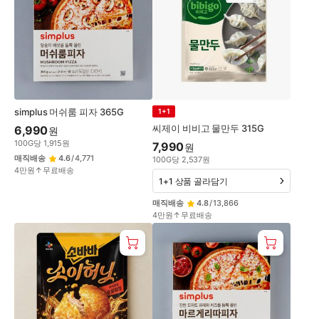
simplus 머쉬룸 피자 365G
1+1
씨제이 비비고 물만두 315G
6,990
원
100
G
당
1,915
원
7,990
원
매직배송
4.6
/
4,771
100
G
당
2,537
원
4만원↑무료배송
1+1 상품 골라담기
매직배송
4.8
/
13,866
4만원↑무료배송