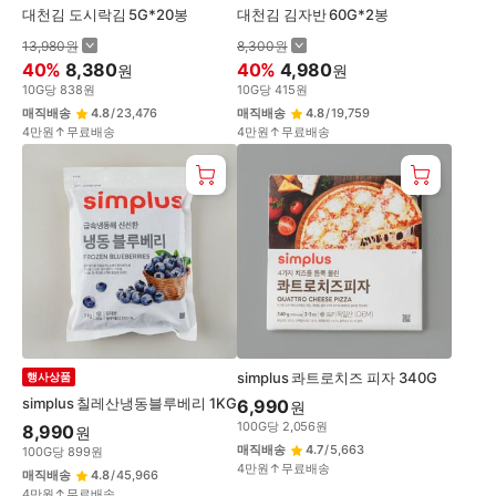
대천김 도시락김 5G*20봉
대천김 김자반 60G*2봉
13,980
원
8,300
원
40
%
8,380
40
%
4,980
원
원
10
G
당
838
원
10
G
당
415
원
매직배송
4.8
/
23,476
매직배송
4.8
/
19,759
4만원↑무료배송
4만원↑무료배송
simplus 콰트로치즈 피자 340G
행사상품
simplus 칠레산냉동블루베리 1KG
6,990
원
100
G
당
2,056
원
8,990
원
매직배송
4.7
/
5,663
100
G
당
899
원
4만원↑무료배송
매직배송
4.8
/
45,966
4만원↑무료배송