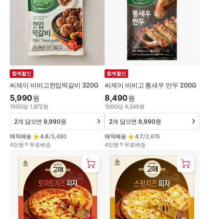
함께할인
함께할인
씨제이 비비고한입떡갈비 320G
씨제이 비비고 통새우 만두 200G
5,990
8,490
원
원
100
G
당
1,872
원
100
G
당
4,245
원
2개 담으면 9,990원
2개 담으면 9,990원
매직배송
4.8
/
5,490
매직배송
4.7
/
2,615
4만원↑무료배송
4만원↑무료배송