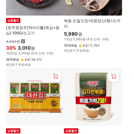
해동 손질오징어(원양산/행사) 마
상품할인
리
[호주청정우]척아이롤(목심+등
심) 100G/소고기
5,980
원
1
개
당
5,980
원
(
4
개 단위 구매)
4,300
원
매직배송
4.6
/
11,764
30
%
3,010
원
4만원↑무료배송
100
G
당
3,010
원
(
6
개 단위 구매)
매직배송
4.6
/
38,312
4만원↑무료배송
상품할인
상품할인