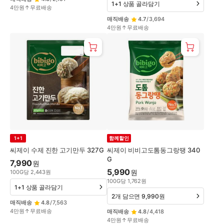
1+1 상품 골라담기
4만원↑무료배송
매직배송
4.7
/
3,694
4만원↑무료배송
1+1
함께할인
씨제이 수제 진한 고기만두 327G
씨제이 비비고도톰동그랑땡 340
G
7,990
원
5,990
원
100
G
당
2,443
원
100
G
당
1,762
원
1+1 상품 골라담기
2개 담으면 9,990원
매직배송
4.8
/
7,563
4만원↑무료배송
매직배송
4.8
/
4,418
4만원↑무료배송