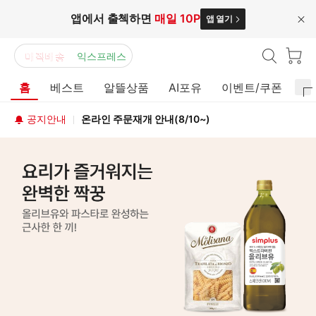
앱에서 출첵하면
매일 10P
앱 열기
닫
기
매직배송
익스프레스
홈
베스트
알뜰상품
AI포유
이벤트/쿠폰
홈
공지안내
온라인 주문재개 안내(8/10~)
플
러
오
스
늘
매
의
직
행
배
사
송
홈