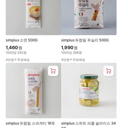
하
simplus 소면 500G
simplus 듀럼밀 푸실리 500G
1,460
1,990
원
원
100
G
당
292
원
100
G
당
398
원
4만원↑무료배송
4만원↑무료배송
simplus 듀럼밀 스파게티 1KG
simplus 스위트 피클 슬라이스 34