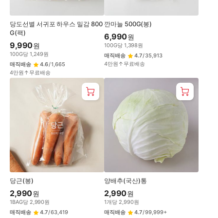
당도선별 서귀포 하우스 밀감 800
깐마늘 500G(봉)
G(팩)
6,990
원
9,990
원
100
G
당
1,398
원
100
G
당
1,249
원
매직배송
4.7
/
35,913
4만원↑무료배송
매직배송
4.6
/
1,665
4만원↑무료배송
당근(봉)
양배추(국산)통
2,990
2,990
원
원
1
BAG
당
2,990
원
1
개
당
2,990
원
매직배송
4.7
/
63,419
매직배송
4.7
/
99,999+