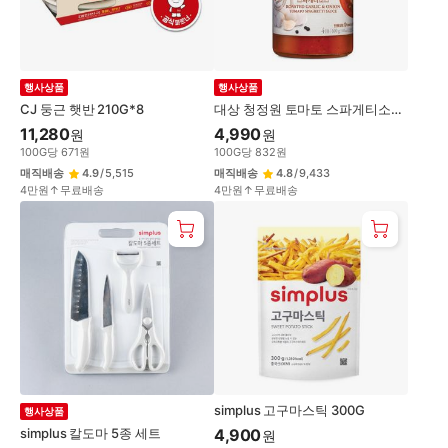
행사상품
행사상품
CJ 둥근 햇반 210G*8
대상 청정원 토마토 스파게티소스
600G
11,280
4,990
원
원
100
G
당
671
원
100
G
당
832
원
매직배송
4.9
/
5,515
매직배송
4.8
/
9,433
4만원↑무료배송
4만원↑무료배송
simplus 고구마스틱 300G
행사상품
simplus 칼도마 5종 세트
4,900
원