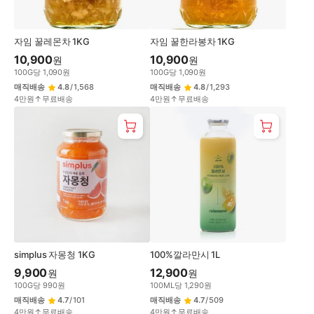
자임 꿀레몬차 1KG
자임 꿀한라봉차 1KG
10,900
10,900
원
원
100
G
당
1,090
원
100
G
당
1,090
원
매직배송
4.8
/
1,568
매직배송
4.8
/
1,293
4만원↑무료배송
4만원↑무료배송
simplus 자몽청 1KG
100%깔라만시 1L
9,900
12,900
원
원
100
G
당
990
원
100
ML
당
1,290
원
매직배송
4.7
/
101
매직배송
4.7
/
509
4만원↑무료배송
4만원↑무료배송