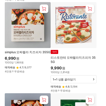
simplus 모짜렐라 치즈피자 355G
1+1
리스토란테 모짜렐라치즈피자 35
6,990
원
5G
100
G
당
1,969
원
9,990
매직배송
4.7
/
8,077
원
4만원↑무료배송
100
G
당
2,814
원
1+1 상품 골라담기
매직배송
4.8
/
3,194
4만원↑무료배송